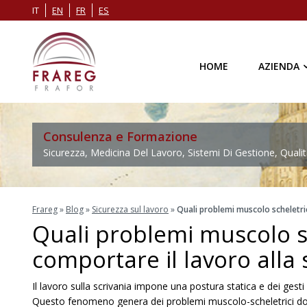
IT
EN
FR
ES
HOME
AZIENDA
Consulenza e Formazione
Sicurezza, Medicina Del Lavoro, Sistemi Di Gestione, Qualit
Frareg
»
Blog
»
Sicurezza sul lavoro
»
Quali problemi muscolo scheletric
Quali problemi muscolo s
comportare il lavoro alla 
Il lavoro sulla scrivania impone una postura statica e dei gesti r
Questo fenomeno genera dei problemi muscolo-scheletrici dolor