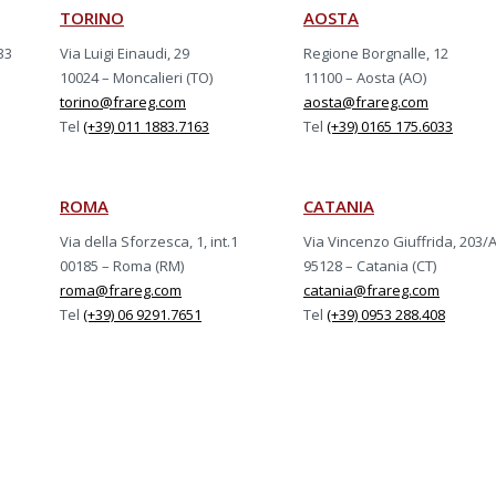
TORINO
AOSTA
33
Via Luigi Einaudi, 29
Regione Borgnalle, 12
10024 – Moncalieri (TO)
11100 – Aosta (AO)
torino@frareg.com
aosta@frareg.com
Tel
(+39) 011 1883.7163
Tel
(+39) 0165 175.6033
ROMA
CATANIA
Via della Sforzesca, 1, int.1
Via Vincenzo Giuffrida, 203/
00185 – Roma (RM)
95128 – Catania (CT)
roma@frareg.com
catania@frareg.com
Tel
(+39) 06 9291.7651
Tel
(+39) 0953 288.408