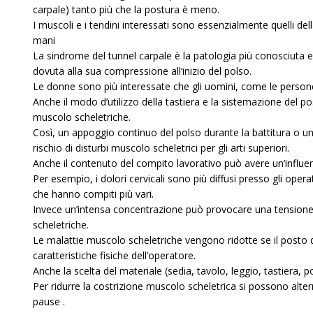
carpale) tanto più che la postura è meno.
I muscoli e i tendini interessati sono essenzialmente quelli dell
mani
La sindrome del tunnel carpale è la patologia più conosciuta e 
dovuta alla sua compressione all’inizio del polso.
Le donne sono più interessate che gli uomini, come le persone
Anche il modo d’utilizzo della tastiera e la sistemazione del p
muscolo scheletriche.
Così, un appoggio continuo del polso durante la battitura o un
rischio di disturbi muscolo scheletrici per gli arti superiori.
Anche il contenuto del compito lavorativo può avere un’influe
Per esempio, i dolori cervicali sono più diffusi presso gli ope
che hanno compiti più vari.
Invece un’intensa concentrazione può provocare una tensione 
scheletriche.
Le malattie muscolo scheletriche vengono ridotte se il posto 
caratteristiche fisiche dell’operatore.
Anche la scelta del materiale (sedia, tavolo, leggio, tastiera, 
Per ridurre la costrizione muscolo scheletrica si possono altern
pause .