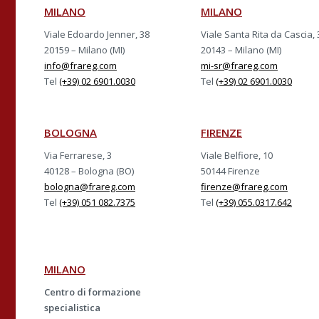
MILANO
MILANO
Viale Edoardo Jenner, 38
Viale Santa Rita da Cascia, 
20159 – Milano (MI)
20143 – Milano (MI)
info@frareg.com
mi-sr@frareg.com
Tel
(+39) 02 6901.0030
Tel
(+39) 02 6901.0030
BOLOGNA
FIRENZE
Via Ferrarese, 3
Viale Belfiore, 10
40128 – Bologna (BO)
50144 Firenze
bologna@frareg.com
firenze@frareg.com
Tel
(+39) 051 082.7375
Tel
(+39) 055.0317.642
MILANO
Centro di formazione
specialistica