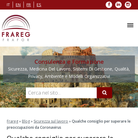
Facebook
LinkedIn
Inst
IT
EN
FR
ES
Consulenza e Formazione
Sicurezza, Medicina Del Lavoro, Sistemi Di Gestione, Qualità,
Privacy, Ambiente e Modelli Organizzativi
Frareg
»
Blog
»
Sicurezza sul lavoro
»
Qualche consiglio per superare le
preoccupazioni da Coronavirus