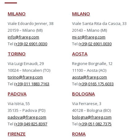
MILANO
MILANO
Viale Edoardo Jenner, 38
Viale Santa Rita da Cascia, 33
20159 – Milano (MI)
20143 – Milano (MI)
info@frareg.com
mi-sr@frareg.com
Tel
(+39) 02 6901.0030
Tel
(+39) 02 6901.0030
TORINO
AOSTA
Via Luigi Einaudi, 29
Regione Borgnalle, 12
10024 – Moncalieri (TO)
11100 – Aosta (AO)
torino@frareg.com
aosta@frareg.com
Tel
(+39) 011 1883.7163
Tel
(+39) 0165 175.6033
PADOVA
BOLOGNA
Via Istria, 55
Via Ferrarese, 3
35135 – Padova (PD)
40128 – Bologna (BO)
padova@frareg.com
bologna@frareg.com
Tel
(+39) 049 825.8397
Tel
(+39) 051 082.7375
FIRENZE
ROMA