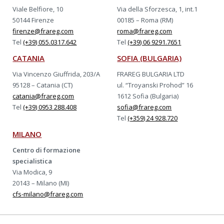
Viale Belfiore, 10
Via della Sforzesca, 1, int.1
50144 Firenze
00185 – Roma (RM)
firenze@frareg.com
roma@frareg.com
Tel
(+39) 055.0317.642
Tel
(+39) 06 9291.7651
CATANIA
SOFIA (BULGARIA)
Via Vincenzo Giuffrida, 203/A
FRAREG BULGARIA LTD
95128 – Catania (CT)
ul. “Troyanski Prohod” 16
catania@frareg.com
1612 Sofia (Bulgaria)
Tel
(+39) 0953 288.408
sofia@frareg.com
Tel
(+359) 24 928.720
MILANO
Centro di formazione
specialistica
Via Modica, 9
20143 – Milano (MI)
cfs-milano@frareg.com