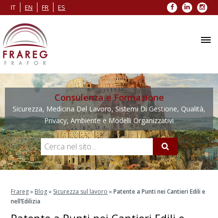
Facebook
LinkedIn
Inst
IT
EN
FR
ES
Consulenza e Formazione
Sicurezza, Medicina Del Lavoro, Sistemi Di Gestione, Qualità,
Privacy, Ambiente e Modelli Organizzativi
Frareg
»
Blog
»
Sicurezza sul lavoro
»
Patente a Punti nei Cantieri Edili e
nell’Edilizia