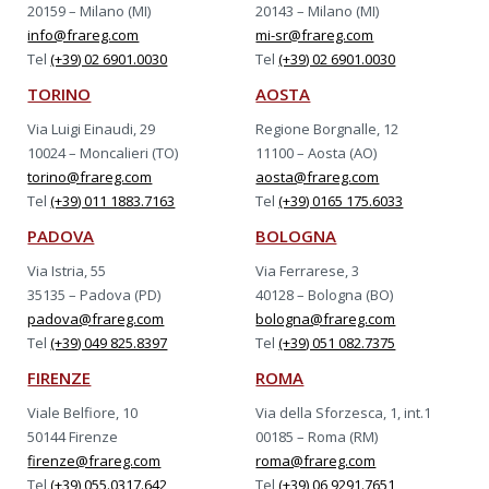
20159 – Milano (MI)
20143 – Milano (MI)
info@frareg.com
mi-sr@frareg.com
Tel
(+39) 02 6901.0030
Tel
(+39) 02 6901.0030
TORINO
AOSTA
Via Luigi Einaudi, 29
Regione Borgnalle, 12
10024 – Moncalieri (TO)
11100 – Aosta (AO)
torino@frareg.com
aosta@frareg.com
Tel
(+39) 011 1883.7163
Tel
(+39) 0165 175.6033
PADOVA
BOLOGNA
Via Istria, 55
Via Ferrarese, 3
35135 – Padova (PD)
40128 – Bologna (BO)
padova@frareg.com
bologna@frareg.com
Tel
(+39) 049 825.8397
Tel
(+39) 051 082.7375
FIRENZE
ROMA
Viale Belfiore, 10
Via della Sforzesca, 1, int.1
50144 Firenze
00185 – Roma (RM)
firenze@frareg.com
roma@frareg.com
Tel
(+39) 055.0317.642
Tel
(+39) 06 9291.7651