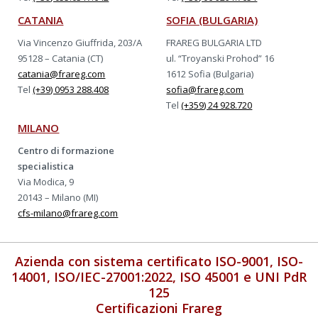
CATANIA
SOFIA (BULGARIA)
Via Vincenzo Giuffrida, 203/A
FRAREG BULGARIA LTD
95128 – Catania (CT)
ul. “Troyanski Prohod” 16
catania@frareg.com
1612 Sofia (Bulgaria)
Tel
(+39) 0953 288.408
sofia@frareg.com
Tel
(+359) 24 928.720
MILANO
Centro di formazione
specialistica
Via Modica, 9
20143 – Milano (MI)
cfs-milano@frareg.com
Azienda con sistema certificato ISO-9001, ISO-
14001, ISO/IEC-27001:2022, ISO 45001 e UNI PdR
125
Certificazioni Frareg