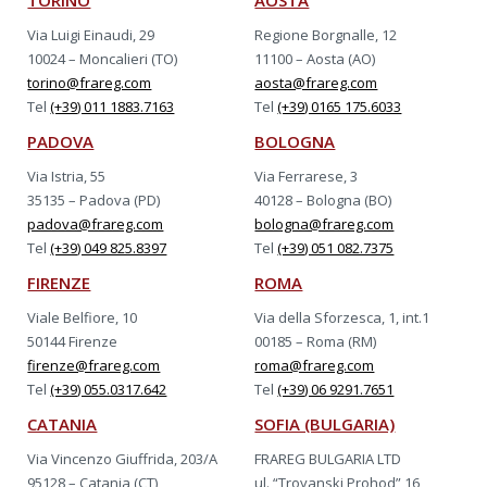
TORINO
AOSTA
Via Luigi Einaudi, 29
Regione Borgnalle, 12
10024 – Moncalieri (TO)
11100 – Aosta (AO)
torino@frareg.com
aosta@frareg.com
Tel
(+39) 011 1883.7163
Tel
(+39) 0165 175.6033
PADOVA
BOLOGNA
Via Istria, 55
Via Ferrarese, 3
35135 – Padova (PD)
40128 – Bologna (BO)
padova@frareg.com
bologna@frareg.com
Tel
(+39) 049 825.8397
Tel
(+39) 051 082.7375
FIRENZE
ROMA
Viale Belfiore, 10
Via della Sforzesca, 1, int.1
50144 Firenze
00185 – Roma (RM)
firenze@frareg.com
roma@frareg.com
Tel
(+39) 055.0317.642
Tel
(+39) 06 9291.7651
CATANIA
SOFIA (BULGARIA)
Via Vincenzo Giuffrida, 203/A
FRAREG BULGARIA LTD
95128 – Catania (CT)
ul. “Troyanski Prohod” 16