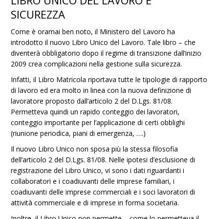
LIBRO UNICO DEL LAVORO E
SICUREZZA
Come è oramai ben noto, il Ministero del Lavoro ha
introdotto il nuovo Libro Unico del Lavoro. Tale libro – che
diventerà obbligatorio dopo il regime di transizione dall’inizio
2009 crea complicazioni nella gestione sulla sicurezza.
Infatti, il Libro Matricola riportava tutte le tipologie di rapporto
di lavoro ed era molto in linea con la nuova definizione di
lavoratore proposto dall’articolo 2 del D.Lgs. 81/08.
Permetteva quindi un rapido conteggio dei lavoratori,
conteggio importante per l’applicazione di certi obblighi
(riunione periodica, piani di emergenza, ….)
Il nuovo Libro Unico non sposa più la stessa filosofia
dell’articolo 2 del D.Lgs. 81/08. Nelle ipotesi d’esclusione di
registrazione del Libro Unico, vi sono i dati riguardanti i
collaboratori e i coadiuvanti delle imprese familiari, i
coadiuvanti delle imprese commerciali e i soci lavoratori di
attività commerciale e di imprese in forma societaria.
Inoltre, il Libro Unico non permette – come lo permetteva il