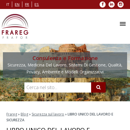
Facebook
LinkedIn
Inst
IT
EN
FR
ES
Consulenza e Formazione
Sicurezza, Medicina Del Lavoro, Sistemi Di Gestione, Qualità,
Privacy, Ambiente e Modelli Organizzativi
Frareg
»
Blog
»
Sicurezza sul lavoro
»
LIBRO UNICO DEL LAVORO E
SICUREZZA