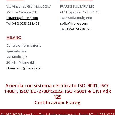
Via Vincenzo Giuffrida, 203/A
FRAREG BULGARIA LTD
95128 – Catania (CT)
ul. “Troyanski Prohod” 16
catania@frareg.com
1612 Sofia (Bulgaria)
Tel
(+39) 0953 288.408
sofia@frareg.com
Tel
(+359) 24 928.720
MILANO
Centro di formazione
specialistica
Via Modica, 9
20143 – Milano (MI)
cfs-milano@frareg.com
Azienda con sistema certificato ISO-9001, ISO-
14001, ISO/IEC-27001:2022, ISO 45001 e UNI PdR
125
Certificazioni Frareg
© 1989-2026 Frareg S.r.l. - Tutti i diritti sono riservati - Partita IVA 11157810158