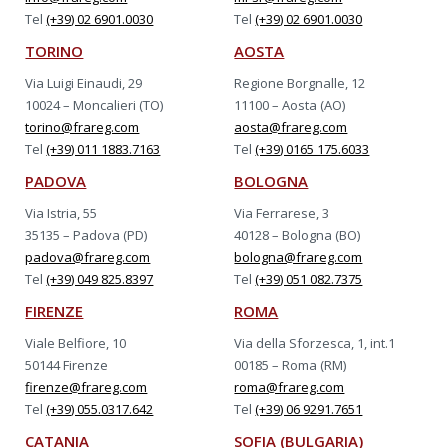
Tel
(+39) 02 6901.0030
Tel
(+39) 02 6901.0030
TORINO
AOSTA
Via Luigi Einaudi, 29
Regione Borgnalle, 12
10024 – Moncalieri (TO)
11100 – Aosta (AO)
torino@frareg.com
aosta@frareg.com
Tel
(+39) 011 1883.7163
Tel
(+39) 0165 175.6033
PADOVA
BOLOGNA
Via Istria, 55
Via Ferrarese, 3
35135 – Padova (PD)
40128 – Bologna (BO)
padova@frareg.com
bologna@frareg.com
Tel
(+39) 049 825.8397
Tel
(+39) 051 082.7375
FIRENZE
ROMA
Viale Belfiore, 10
Via della Sforzesca, 1, int.1
50144 Firenze
00185 – Roma (RM)
firenze@frareg.com
roma@frareg.com
Tel
(+39) 055.0317.642
Tel
(+39) 06 9291.7651
CATANIA
SOFIA (BULGARIA)