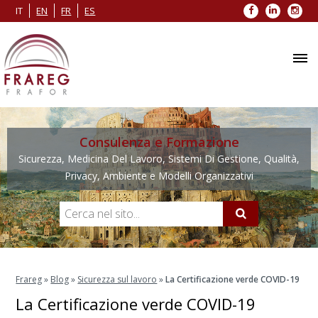
Facebook
LinkedIn
Inst
IT
EN
FR
ES
Consulenza e Formazione
Sicurezza, Medicina Del Lavoro, Sistemi Di Gestione, Qualità,
Privacy, Ambiente e Modelli Organizzativi
Frareg
»
Blog
»
Sicurezza sul lavoro
»
La Certificazione verde COVID-19
La Certificazione verde COVID-19