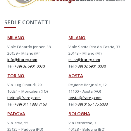
SEDI E CONTATTI
MILANO
MILANO
Viale Edoardo Jenner, 38
Viale Santa Rita da Cascia, 33
20159 – Milano (MI)
20143 – Milano (MI)
info@frareg.com
mi-sr@frareg.com
Tel
(+39) 02 6901.0030
Tel
(+39) 02 6901.0030
TORINO
AOSTA
Via Luigi Einaudi, 29
Regione Borgnalle, 12
10024 – Moncalieri (TO)
11100 – Aosta (AO)
torino@frareg.com
aosta@frareg.com
Tel
(+39) 011 1883.7163
Tel
(+39) 0165 175.6033
PADOVA
BOLOGNA
Via Istria, 55
Via Ferrarese, 3
35135 – Padova (PD)
40128 – Bologna (BO)