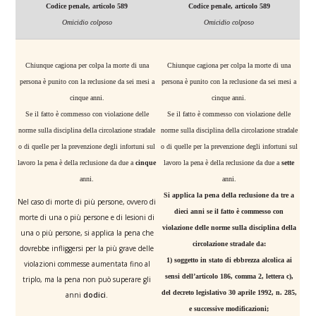
Codice penale, articolo 589
Codice penale, articolo 589
Omicidio colposo
Omicidio colposo
Chiunque cagiona per colpa la morte di una
Chiunque cagiona per colpa la morte di una
persona è punito con la reclusione da sei mesi a
persona è punito con la reclusione da sei mesi a
cinque anni.
cinque anni.
Se il fatto è commesso con violazione delle
Se il fatto è commesso con violazione delle
norme sulla disciplina della circolazione stradale
norme sulla disciplina della circolazione stradale
o di quelle per la prevenzione degli infortuni sul
o di quelle per la prevenzione degli infortuni sul
lavoro la pena è della reclusione da due a
cinque
lavoro la pena è della reclusione da due a
sette
anni.
anni.
Si applica la pena della reclusione da tre a
Nel caso di morte di più persone, ovvero di
dieci anni se il fatto è commesso con
morte di una o più persone e di lesioni di
violazione delle norme sulla disciplina della
una o più persone, si applica la pena che
circolazione stradale da:
dovrebbe infliggersi per la più grave delle
1) soggetto in stato di ebbrezza alcolica ai
violazioni commesse aumentata fino al
sensi dell’articolo 186, comma 2, lettera c),
triplo, ma la pena non può superare gli
del decreto legislativo 30 aprile 1992, n. 285,
anni
dodici
.
e successive modificazioni;