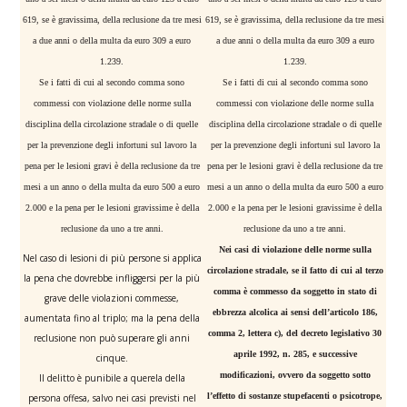
619, se è gravissima, della reclusione da tre mesi
619, se è gravissima, della reclusione da tre mesi
a due anni o della multa da euro 309 a euro
a due anni o della multa da euro 309 a euro
1.239.
1.239.
Se i fatti di cui al secondo comma sono
Se i fatti di cui al secondo comma sono
commessi con violazione delle norme sulla
commessi con violazione delle norme sulla
disciplina della circolazione stradale o di quelle
disciplina della circolazione stradale o di quelle
per la prevenzione degli infortuni sul lavoro la
per la prevenzione degli infortuni sul lavoro la
pena per le lesioni gravi è della reclusione da tre
pena per le lesioni gravi è della reclusione da tre
mesi a un anno o della multa da euro 500 a euro
mesi a un anno o della multa da euro 500 a euro
2.000 e la pena per le lesioni gravissime è della
2.000 e la pena per le lesioni gravissime è della
reclusione da uno a tre anni.
reclusione da uno a tre anni.
Nei casi di violazione delle norme sulla
Nel caso di lesioni di più persone si applica
circolazione stradale, se il fatto di cui al terzo
la pena che dovrebbe infliggersi per la più
comma è commesso da soggetto in stato di
grave delle violazioni commesse,
ebbrezza alcolica ai sensi dell’articolo 186,
aumentata fino al triplo; ma la pena della
comma 2, lettera c), del decreto legislativo 30
reclusione non può superare gli anni
aprile 1992, n. 285, e successive
cinque.
modificazioni, ovvero da soggetto sotto
Il delitto è punibile a querela della
l’effetto di sostanze stupefacenti o psicotrope,
persona offesa, salvo nei casi previsti nel