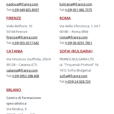
padova@frareg.com
bologna@frareg.com
Tel
(+39) 049 825.8397
Tel
(+39) 051 082.7375
FIRENZE
ROMA
Viale Belfiore, 10
Via della Sforzesca, 1, int.1
50144 Firenze
00185 – Roma (RM)
firenze@frareg.com
roma@frareg.com
Tel
(+39) 055.0317.642
Tel
(+39) 06 9291.7651
CATANIA
SOFIA (BULGARIA)
Via Vincenzo Giuffrida, 203/A
FRAREG BULGARIA LTD
95128 – Catania (CT)
ul. “Troyanski Prohod” 16
catania@frareg.com
1612 Sofia (Bulgaria)
Tel
(+39) 0953 288.408
sofia@frareg.com
Tel
(+359) 24 928.720
MILANO
Centro di formazione
specialistica
Via Modica, 9