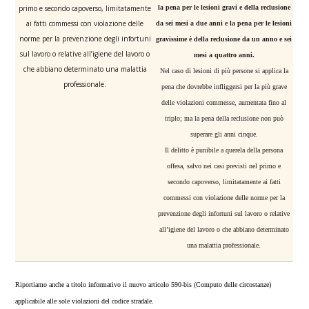
primo e secondo capoverso, limitatamente
la pena per le lesioni gravi e della reclusione
ai fatti commessi con violazione delle
da sei mesi a due anni e la pena per le lesioni
norme per la prevenzione degli infortuni
gravissime è della reclusione da un anno e sei
sul lavoro o relative all’igiene del lavoro o
mesi a quattro anni.
che abbiano determinato una malattia
Nel caso di lesioni di più persone si applica la
professionale.
pena che dovrebbe infliggersi per la più grave
delle violazioni commesse, aumentata fino al
triplo; ma la pena della reclusione non può
superare gli anni cinque.
Il delitto è punibile a querela della persona
offesa, salvo nei casi previsti nel primo e
secondo capoverso, limitatamente ai fatti
commessi con violazione delle norme per la
prevenzione degli infortuni sul lavoro o relative
all’igiene del lavoro o che abbiano determinato
una malattia professionale.
Riportiamo anche a titolo informativo il nuovo articolo 590-bis (Computo delle circostanze)
applicabile alle sole violazioni del codice stradale.