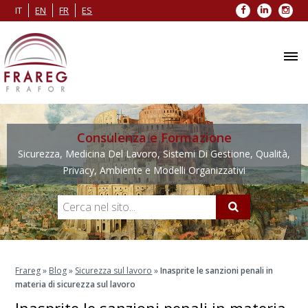
Facebook
LinkedIn
Inst
IT
EN
FR
ES
Consulenza e Formazione
Sicurezza, Medicina Del Lavoro, Sistemi Di Gestione, Qualità,
Privacy, Ambiente e Modelli Organizzativi
Frareg
»
Blog
»
Sicurezza sul lavoro
»
Inasprite le sanzioni penali in
materia di sicurezza sul lavoro