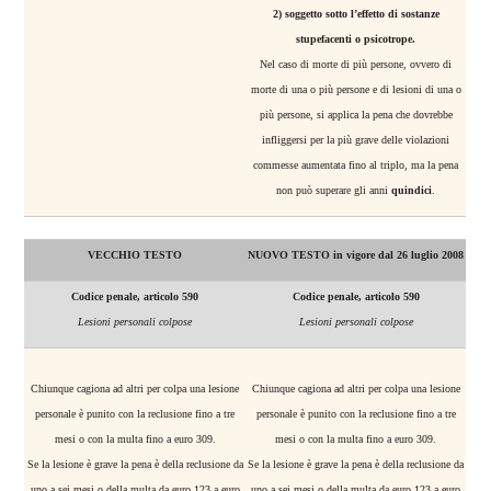
2) soggetto sotto l’effetto di sostanze
stupefacenti o psicotrope.
Nel caso di morte di più persone, ovvero di
morte di una o più persone e di lesioni di una o
più persone, si applica la pena che dovrebbe
infliggersi per la più grave delle violazioni
commesse aumentata fino al triplo, ma la pena
non può superare gli anni
quindici
.
VECCHIO TESTO
NUOVO TESTO in vigore dal 26 luglio 2008
Codice penale, articolo 590
Codice penale, articolo 590
Lesioni personali colpose
Lesioni personali colpose
Chiunque cagiona ad altri per colpa una lesione
Chiunque cagiona ad altri per colpa una lesione
personale è punito con la reclusione fino a tre
personale è punito con la reclusione fino a tre
mesi o con la multa fino a euro 309.
mesi o con la multa fino a euro 309.
Se la lesione è grave la pena è della reclusione da
Se la lesione è grave la pena è della reclusione da
uno a sei mesi o della multa da euro 123 a euro
uno a sei mesi o della multa da euro 123 a euro