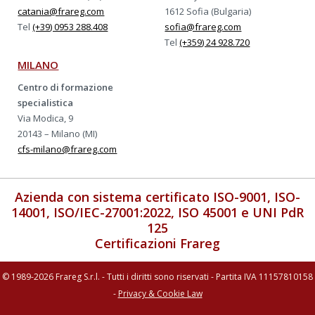
catania@frareg.com
1612 Sofia (Bulgaria)
Tel
(+39) 0953 288.408
sofia@frareg.com
Tel
(+359) 24 928.720
MILANO
Centro di formazione
specialistica
Via Modica, 9
20143 – Milano (MI)
cfs-milano@frareg.com
Azienda con sistema certificato ISO-9001, ISO-
14001, ISO/IEC-27001:2022, ISO 45001 e UNI PdR
125
Certificazioni Frareg
© 1989-2026 Frareg S.r.l. - Tutti i diritti sono riservati - Partita IVA 11157810158
-
Privacy & Cookie Law