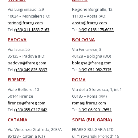
Via Luigi Einaudi, 29
Regione Borgnalle, 12
10024 – Moncalieri (TO)
11100 – Aosta (AO)
torino@frareg.com
aosta@frareg.com
Tel
(+39) 011 1883.7163
Tel
(+39) 0165 175.6033
PADOVA
BOLOGNA
Via Istria, 55
Via Ferrarese, 3
35135 – Padova (PD)
40128 – Bologna (BO)
padova@frareg.com
bologna@frareg.com
Tel
(+39) 049 825.8397
Tel
(+39) 051 082.7375
FIRENZE
ROMA
Viale Belfiore, 10
Via della Sforzesca, 1, int.1
50144 Firenze
00185 – Roma (RM)
firenze@frareg.com
roma@frareg.com
Tel
(+39) 055.0317.642
Tel
(+39) 06 9291.7651
CATANIA
SOFIA (BULGARIA)
Via Vincenzo Giuffrida, 203/A
FRAREG BULGARIA LTD
95128 – Catania (CT)
ul. “Troyanski Prohod” 16