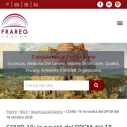
Facebook
LinkedIn
Inst
IT
EN
FR
ES
Consulenza e Formazione
Sicurezza, Medicina Del Lavoro, Sistemi Di Gestione, Qualità,
Privacy, Ambiente e Modelli Organizzativi
Frareg
»
Blog
»
Sicurezza sul lavoro
»
COVID-19: le novità del DPCM del
18 ottobre 2020