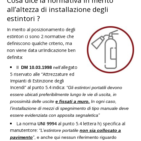
Cosa dice la normativa in merito
all’altezza di installazione degli
estintori ?
In merito al posizionamento degli
estintori ci sono 2 normative che
definiscono qualche criterio, ma
non viene data un’indicazione ben
definita:
allegato
Il
DM 10.03.1998
nell’
5 riservato alle “Attrezzature ed
Impianti di Estinzione degli
Incendi” al punto 5.4 indica:
“Gli estintori portatili devono
essere ubicati preferibilmente lungo le vie di uscita, in
prossimità delle uscite
e fissati a muro.
In ogni caso,
l’installazione di mezzi di spegnimento di tipo manuale deve
essere evidenziata con apposita segnaletica”
La norma
UNI 9994
al punto 5.4 lettera h) specifica al
manutentore:
“L’estintore portatile
non sia collocato a
pavimento
”
, e anche qui nessun riferimento riguardo