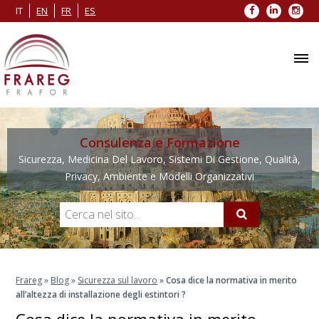
Facebook
LinkedIn
Inst
IT
EN
FR
ES
Consulenza e Formazione
Sicurezza, Medicina Del Lavoro, Sistemi Di Gestione, Qualità,
Privacy, Ambiente e Modelli Organizzativi
Frareg
»
Blog
»
Sicurezza sul lavoro
»
Cosa dice la normativa in merito
all’altezza di installazione degli estintori ?