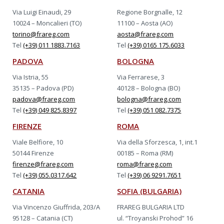
Via Luigi Einaudi, 29
Regione Borgnalle, 12
10024 – Moncalieri (TO)
11100 – Aosta (AO)
torino@frareg.com
aosta@frareg.com
Tel
(+39) 011 1883.7163
Tel
(+39) 0165 175.6033
PADOVA
BOLOGNA
Via Istria, 55
Via Ferrarese, 3
35135 – Padova (PD)
40128 – Bologna (BO)
padova@frareg.com
bologna@frareg.com
Tel
(+39) 049 825.8397
Tel
(+39) 051 082.7375
FIRENZE
ROMA
Viale Belfiore, 10
Via della Sforzesca, 1, int.1
50144 Firenze
00185 – Roma (RM)
firenze@frareg.com
roma@frareg.com
Tel
(+39) 055.0317.642
Tel
(+39) 06 9291.7651
CATANIA
SOFIA (BULGARIA)
Via Vincenzo Giuffrida, 203/A
FRAREG BULGARIA LTD
95128 – Catania (CT)
ul. “Troyanski Prohod” 16