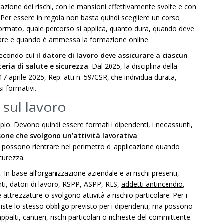
tazione dei rischi
, con le mansioni effettivamente svolte e con
. Per essere in regola non basta quindi scegliere un corso
formato, quale percorso si applica, quanto dura, quando deve
rvare e quando è ammessa la formazione online.
secondo cui
il datore di lavoro deve assicurare a ciascun
ria di salute e sicurezza
. Dal 2025, la disciplina della
7 aprile 2025, Rep. atti n. 59/CSR, che individua durata,
i formativi.
 sul lavoro
mpio. Devono quindi essere formati i dipendenti, i neoassunti,
sone che svolgono un’attività lavorativa
ti possono rientrare nel perimetro di applicazione quando
icurezza.
 In base all’organizzazione aziendale e ai rischi presenti,
nti, datori di lavoro, RSPP, ASPP, RLS,
addetti antincendio
,
attrezzature o svolgono attività a rischio particolare. Per i
iste lo stesso obbligo previsto per i dipendenti, ma possono
ppalti, cantieri, rischi particolari o richieste del committente.