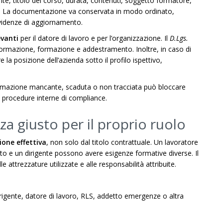
nte, titolo del corso, durata, contenuti, soggetto formatore,
nale. La documentazione va conservata in modo ordinato,
evidenze di aggiornamento.
evanti
per il datore di lavoro e per l’organizzazione. Il
D.Lgs.
nformazione, formazione e addestramento. Inoltre, in caso di
a posizione dell’azienda sotto il profilo ispettivo,
Formazione mancante, scaduta o non tracciata può bloccare
e o procedure interne di compliance.
za giusto per il proprio ruolo
one effettiva
, non solo dal titolo contrattuale. Un lavoratore
to e un dirigente possono avere esigenze formative diverse. Il
le attrezzature utilizzate e alle responsabilità attribuite.
irigente, datore di lavoro, RLS, addetto emergenze o altra