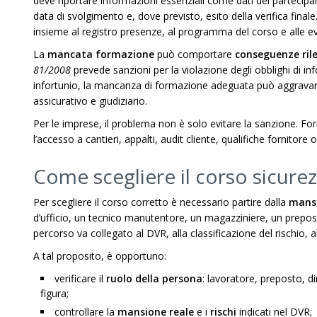
deve riportare informazioni essenziali come dati del partecipa
data di svolgimento e, dove previsto, esito della verifica fi
insieme al registro presenze, al programma del corso e alle 
La
mancata formazione
può comportare
conseguenze ril
81/2008
prevede sanzioni per la violazione degli obblighi di i
infortunio, la mancanza di formazione adeguata può aggravare l
assicurativo e giudiziario.
Per le imprese, il problema non è solo evitare la sanzione. 
l’accesso a cantieri, appalti, audit cliente, qualifiche fornitor
Come scegliere il corso sicurez
Per scegliere il corso corretto è necessario partire dalla
mansi
d’ufficio, un tecnico manutentore, un magazziniere, un prepos
percorso va collegato al DVR, alla classificazione del rischio, al
A tal proposito, è opportuno:
verificare il
ruolo della persona
: lavoratore, preposto, d
figura;
controllare la
mansione reale
e i
rischi
indicati nel DVR;