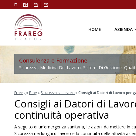
IT
EN
FR
ES
HOME
AZIENDA
Consulenza e Formazione
Sicurezza, Medicina Del Lavoro, Sistemi Di Gestione, Qualit
Frareg
»
Blog
»
Sicurezza sul lavoro
»
Consigli ai Datori di Lavoro per g
Consigli ai Datori di Lavor
continuità operativa
A seguito di un’emergenza sanitaria, le azioni da mettere in c
Sicurezza nei luoghi di lavoro e la continuità delle attività azien