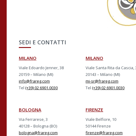
SEDI E CONTATTI
MILANO
MILANO
Viale Edoardo Jenner, 38
Viale Santa Rita da Cascia, 
20159 – Milano (MI)
20143 – Milano (MI)
info@frareg.com
mi-sr@frareg.com
Tel
(+39) 02 6901.0030
Tel
(+39) 02 6901.0030
BOLOGNA
FIRENZE
Via Ferrarese, 3
Viale Belfiore, 10
40128 – Bologna (BO)
50144 Firenze
bologna@frareg.com
firenze@frareg.com