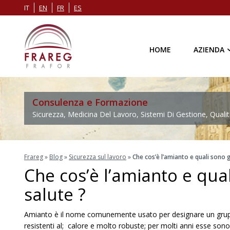
IT
EN
FR
ES
HOME
AZIENDA
Consulenza e Formazione
Sicurezza, Medicina Del Lavoro, Sistemi Di Gestione, Qualit
Frareg
»
Blog
»
Sicurezza sul lavoro
»
Che cos’è l’amianto e quali sono gl
Che cos’è l’amianto e quali
salute ?
Amianto è il nome comunemente usato per designare un grupp
resistenti al; calore e molto robuste; per molti anni esse sono 