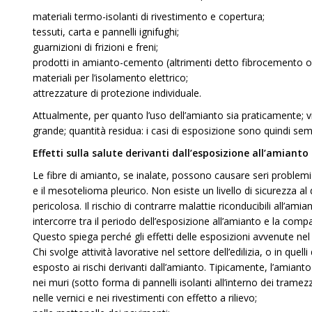
materiali termo-isolanti di rivestimento e copertura;
tessuti, carta e pannelli ignifughi;
guarnizioni di frizioni e freni;
prodotti in amianto-cemento (altrimenti detto fibrocemento o 
materiali per l’isolamento elettrico;
attrezzature di protezione individuale.
Attualmente, per quanto l’uso dell’amianto sia praticamente; v
grande; quantità residua: i casi di esposizione sono quindi semp
Effetti sulla salute derivanti dall’esposizione all’amianto
Le fibre di amianto, se inalate, possono causare seri problemi 
e il mesotelioma pleurico. Non esiste un livello di sicurezza al 
pericolosa. Il rischio di contrarre malattie riconducibili all’ami
intercorre tra il periodo dell’esposizione all’amianto e la comp
Questo spiega perché gli effetti delle esposizioni avvenute ne
Chi svolge attività lavorative nel settore dell’edilizia, o in quel
esposto ai rischi derivanti dall’amianto. Tipicamente, l’amianto
nei muri (sotto forma di pannelli isolanti all’interno dei tramezz
nelle vernici e nei rivestimenti con effetto a rilievo;