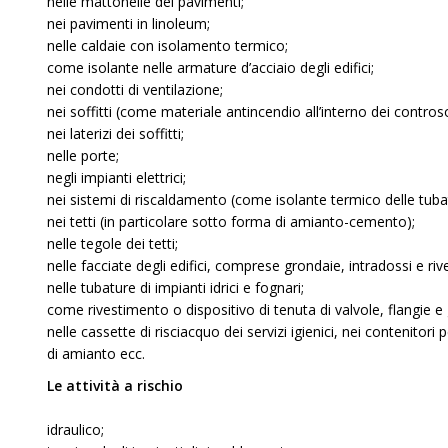
nelle mattonelle dei pavimenti;
nei pavimenti in linoleum;
nelle caldaie con isolamento termico;
come isolante nelle armature d’acciaio degli edifici;
nei condotti di ventilazione;
nei soffitti (come materiale antincendio all’interno dei controsof
nei laterizi dei soffitti;
nelle porte;
negli impianti elettrici;
nei sistemi di riscaldamento (come isolante termico delle tubatu
nei tetti (in particolare sotto forma di amianto-cemento);
nelle tegole dei tetti;
nelle facciate degli edifici, comprese grondaie, intradossi e riv
nelle tubature di impianti idrici e fognari;
come rivestimento o dispositivo di tenuta di valvole, flangie e 
nelle cassette di risciacquo dei servizi igienici, nei contenitori p
di amianto ecc.
Le attività a rischio
idraulico;