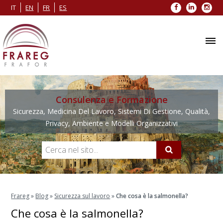
Facebook
LinkedIn
Inst
IT
EN
FR
ES
Consulenza e Formazione
Sicurezza, Medicina Del Lavoro, Sistemi Di Gestione, Qualità,
Privacy, Ambiente e Modelli Organizzativi
Frareg
»
Blog
»
Sicurezza sul lavoro
»
Che cosa è la salmonella?
Che cosa è la salmonella?