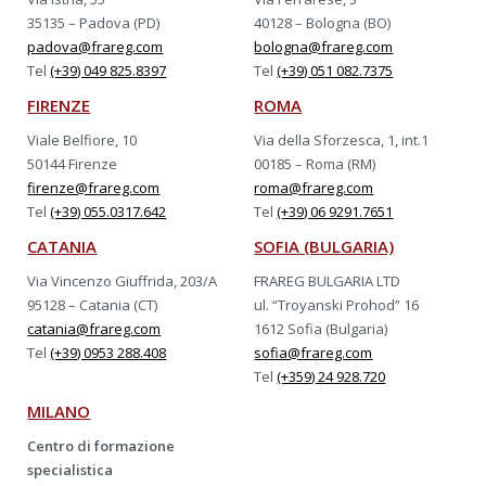
35135 – Padova (PD)
40128 – Bologna (BO)
padova@frareg.com
bologna@frareg.com
Tel
(+39) 049 825.8397
Tel
(+39) 051 082.7375
FIRENZE
ROMA
Viale Belfiore, 10
Via della Sforzesca, 1, int.1
50144 Firenze
00185 – Roma (RM)
firenze@frareg.com
roma@frareg.com
Tel
(+39) 055.0317.642
Tel
(+39) 06 9291.7651
CATANIA
SOFIA (BULGARIA)
Via Vincenzo Giuffrida, 203/A
FRAREG BULGARIA LTD
95128 – Catania (CT)
ul. “Troyanski Prohod” 16
catania@frareg.com
1612 Sofia (Bulgaria)
Tel
(+39) 0953 288.408
sofia@frareg.com
Tel
(+359) 24 928.720
MILANO
Centro di formazione
specialistica