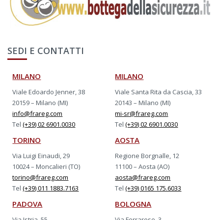
SEDI E CONTATTI
MILANO
MILANO
Viale Edoardo Jenner, 38
Viale Santa Rita da Cascia, 33
20159 – Milano (MI)
20143 – Milano (MI)
info@frareg.com
mi-sr@frareg.com
Tel
(+39) 02 6901.0030
Tel
(+39) 02 6901.0030
TORINO
AOSTA
Via Luigi Einaudi, 29
Regione Borgnalle, 12
10024 – Moncalieri (TO)
11100 – Aosta (AO)
torino@frareg.com
aosta@frareg.com
Tel
(+39) 011 1883.7163
Tel
(+39) 0165 175.6033
PADOVA
BOLOGNA
Via Istria, 55
Via Ferrarese, 3