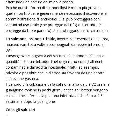
effettuare una coltura del midollo osseo.
Poiché questa forma di salmonellosi è molto più grave di
quella non tifoide, è generalmente necessario il ricovero e la
somministrazione di antibiotici. Ci si può proteggere con i
vaccini ad uso orale (che protegge dal tifo) o iniettabile (che
protegge da tifo e paratifo) che proteggono per circa tre anni.
La
salmonellosi non tifoide
, invece, si presenta con diarrea,
nausea, vomito, a volte accompagnati da febbre intorno ai
38°.
L’insorgenza e la gravità dei sintomi dipendono anche dalla
quantità di batteri introdotti nell’organismo con gli alimenti
contaminati e dall’acidità intestinale; infatti, ad esempio,
talvolta è possibile che la diarrea sia favorita da una ridotta
secrezione gastrica.
Il periodo di incubazione della salmonella va da 5 a 72 ore e la
guarigione avviene in pochi giorni, anche se i batteri vengono
eliminati nelle feci della persona infettata anche fino a 4-5
settimane dopo la guarigione.
Consigli salutari