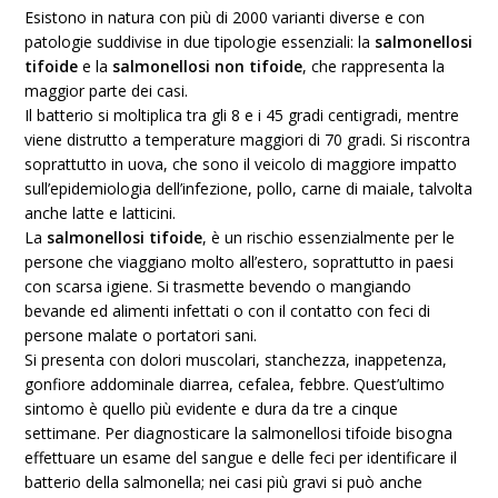
Esistono in natura con più di 2000 varianti diverse e con
patologie suddivise in due tipologie essenziali: la
salmonellosi
tifoide
e la
salmonellosi non tifoide
, che rappresenta la
maggior parte dei casi.
Il batterio si moltiplica tra gli 8 e i 45 gradi centigradi, mentre
viene distrutto a temperature maggiori di 70 gradi. Si riscontra
soprattutto in uova, che sono il veicolo di maggiore impatto
sull’epidemiologia dell’infezione, pollo, carne di maiale, talvolta
anche latte e latticini.
La
salmonellosi tifoide
, è un rischio essenzialmente per le
persone che viaggiano molto all’estero, soprattutto in paesi
con scarsa igiene. Si trasmette bevendo o mangiando
bevande ed alimenti infettati o con il contatto con feci di
persone malate o portatori sani.
Si presenta con dolori muscolari, stanchezza, inappetenza,
gonfiore addominale diarrea, cefalea, febbre. Quest’ultimo
sintomo è quello più evidente e dura da tre a cinque
settimane. Per diagnosticare la salmonellosi tifoide bisogna
effettuare un esame del sangue e delle feci per identificare il
batterio della salmonella; nei casi più gravi si può anche