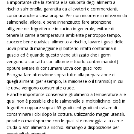
È importante che la sterilità e la salubrità degli alimenti a
rischio salmonella, garantita da allevatori e commercianti,
continui anche a casa propria. Per non incorrere in infezioni da
salmonella, allora, è bene innanzitutto fare attenzione
all’igiene nel frigorifero e in cucina in generale, evitare di
tenere la carne a temperatura ambiente per troppo tempo,
cuocere bene qualsiasi alimento a rischio, lavare i gusci delle
uova prima di maneggiarle (il batterio infatti contamina il
guscio ed è quando questo viene utilizzato che i germi
vengono a contatto con albume e tuorlo contaminandoli)
oppure evitare di consumare uova con gusci rotti.
Bisogna fare attenzione soprattutto alla preparazione di
quegli alimenti (per esempio, la maionese o il tiramisù) in cui
le uova vengono consumate crude.
È anche importante conservare gli alimenti a temperature alle
quali non è possibile che le salmonelle si moltiplichino, cioè in
frigorifero oppure sopra i 65 gradi centigradi ed evitare di
contaminare i cibi dopo la cottura, utilizzando magari utensili,
posate o mani sporche con le quali si è maneggiata la carne
cruda o altri alimenti a rischio. Rimango a disposizione per
eventuali chiarimenti.