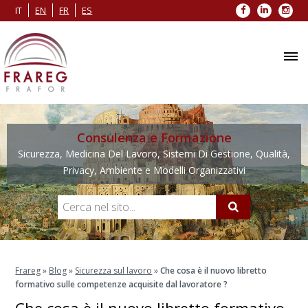
Facebook
LinkedIn
Inst
IT
EN
FR
ES
Consulenza e Formazione
Sicurezza, Medicina Del Lavoro, Sistemi Di Gestione, Qualità,
Privacy, Ambiente e Modelli Organizzativi
Frareg
»
Blog
»
Sicurezza sul lavoro
»
Che cosa è il nuovo libretto
formativo sulle competenze acquisite dal lavoratore ?