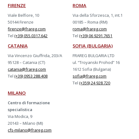
FIRENZE
ROMA
Viale Belfiore, 10
Via della Sforzesca, 1, int.1
50144 Firenze
00185 – Roma (RM)
firenze@frareg.com
roma@frareg.com
Tel
(+39) 055.0317.642
Tel
(+39) 06 9291.7651
CATANIA
SOFIA (BULGARIA)
Via Vincenzo Giuffrida, 203/A
FRAREG BULGARIA LTD
95128 – Catania (CT)
ul. “Troyanski Prohod” 16
catania@frareg.com
1612 Sofia (Bulgaria)
Tel
(+39) 0953 288.408
sofia@frareg.com
Tel
(+359) 24 928.720
MILANO
Centro di formazione
specialistica
Via Modica, 9
20143 – Milano (MI)
cfs-milano@frareg.com