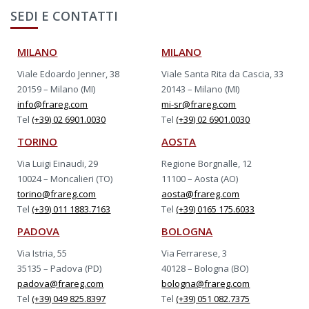
SEDI E CONTATTI
MILANO
MILANO
Viale Edoardo Jenner, 38
Viale Santa Rita da Cascia, 33
20159 – Milano (MI)
20143 – Milano (MI)
info@frareg.com
mi-sr@frareg.com
Tel
(+39) 02 6901.0030
Tel
(+39) 02 6901.0030
TORINO
AOSTA
Via Luigi Einaudi, 29
Regione Borgnalle, 12
10024 – Moncalieri (TO)
11100 – Aosta (AO)
torino@frareg.com
aosta@frareg.com
Tel
(+39) 011 1883.7163
Tel
(+39) 0165 175.6033
PADOVA
BOLOGNA
Via Istria, 55
Via Ferrarese, 3
35135 – Padova (PD)
40128 – Bologna (BO)
padova@frareg.com
bologna@frareg.com
Tel
(+39) 049 825.8397
Tel
(+39) 051 082.7375