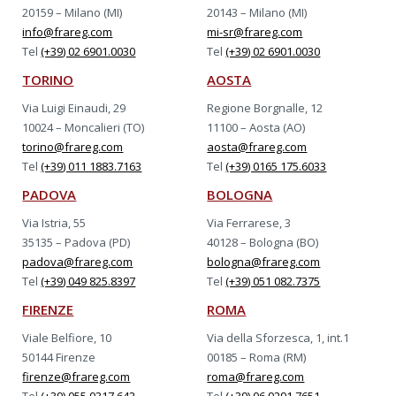
20159 – Milano (MI)
20143 – Milano (MI)
info@frareg.com
mi-sr@frareg.com
Tel
(+39) 02 6901.0030
Tel
(+39) 02 6901.0030
TORINO
AOSTA
Via Luigi Einaudi, 29
Regione Borgnalle, 12
10024 – Moncalieri (TO)
11100 – Aosta (AO)
torino@frareg.com
aosta@frareg.com
Tel
(+39) 011 1883.7163
Tel
(+39) 0165 175.6033
PADOVA
BOLOGNA
Via Istria, 55
Via Ferrarese, 3
35135 – Padova (PD)
40128 – Bologna (BO)
padova@frareg.com
bologna@frareg.com
Tel
(+39) 049 825.8397
Tel
(+39) 051 082.7375
FIRENZE
ROMA
Viale Belfiore, 10
Via della Sforzesca, 1, int.1
50144 Firenze
00185 – Roma (RM)
firenze@frareg.com
roma@frareg.com