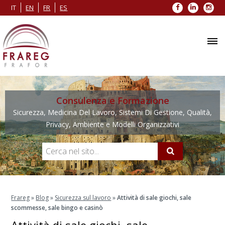
Facebook
LinkedIn
Inst
IT
EN
FR
ES
Consulenza e Formazione
Sicurezza, Medicina Del Lavoro, Sistemi Di Gestione, Qualità,
Privacy, Ambiente e Modelli Organizzativi
Frareg
»
Blog
»
Sicurezza sul lavoro
»
Attività di sale giochi, sale
scommesse, sale bingo e casinò