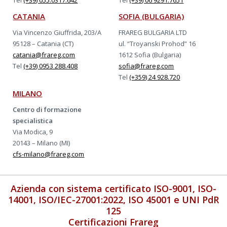
Tel
(+39) 055.0317.642
Tel
(+39) 06 9291.7651
CATANIA
SOFIA (BULGARIA)
Via Vincenzo Giuffrida, 203/A
FRAREG BULGARIA LTD
95128 – Catania (CT)
ul. “Troyanski Prohod” 16
catania@frareg.com
1612 Sofia (Bulgaria)
Tel
(+39) 0953 288.408
sofia@frareg.com
Tel
(+359) 24 928.720
MILANO
Centro di formazione
specialistica
Via Modica, 9
20143 – Milano (MI)
cfs-milano@frareg.com
Azienda con sistema certificato ISO-9001, ISO-
14001, ISO/IEC-27001:2022, ISO 45001 e UNI PdR
125
Certificazioni Frareg