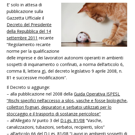
E’ solo in attesa di
pubblicazione sulla
Gazzetta Ufficiale il
Decreto del Presidente
della Repubblica del 14
settembre 2011
recante
“Regolamento recante
norme per la qualificazione
delle imprese e dei lavoratori autonomi operanti in ambienti
sospetti di inquinamento o confinati, a norma dell’articolo 6,
comma 8, lettera g), del decreto legislativo 9 aprile 2008, n.
81 e successive modificazioni″.
Il Decreto si aggiunge:
– alla pubblicazione nel 2008 della
Guida Operativa ISPESL
“Rischi specifici nell’accesso a silos, vasche e fosse biologiche,
collettori fognari, depuratori e serbatoi utilizzati per lo
stoccaggio e il trasporto di sostanze pericolose”
– all’Allegato IV punto 3 del
D.Lgs. 81/08
“Vasche,
canalizzazioni, tubazioni, serbatoi, recipienti, silos”
– all’articolo 66 del
D.Lgs. 81/08
“Lavori in ambienti sospetti di