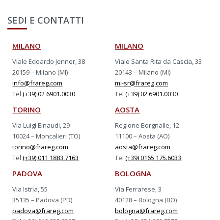
SEDI E CONTATTI
MILANO
MILANO
Viale Edoardo Jenner, 38
Viale Santa Rita da Cascia, 33
20159 – Milano (MI)
20143 – Milano (MI)
info@frareg.com
mi-sr@frareg.com
Tel
(+39) 02 6901.0030
Tel
(+39) 02 6901.0030
TORINO
AOSTA
Via Luigi Einaudi, 29
Regione Borgnalle, 12
10024 – Moncalieri (TO)
11100 – Aosta (AO)
torino@frareg.com
aosta@frareg.com
Tel
(+39) 011 1883.7163
Tel
(+39) 0165 175.6033
PADOVA
BOLOGNA
Via Istria, 55
Via Ferrarese, 3
35135 – Padova (PD)
40128 – Bologna (BO)
padova@frareg.com
bologna@frareg.com