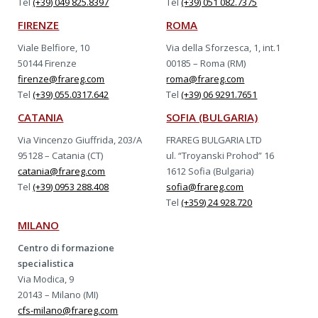
Tel
(+39) 049 825.8397
Tel
(+39) 051 082.7375
FIRENZE
ROMA
Viale Belfiore, 10
Via della Sforzesca, 1, int.1
50144 Firenze
00185 – Roma (RM)
firenze@frareg.com
roma@frareg.com
Tel
(+39) 055.0317.642
Tel
(+39) 06 9291.7651
CATANIA
SOFIA (BULGARIA)
Via Vincenzo Giuffrida, 203/A
FRAREG BULGARIA LTD
95128 – Catania (CT)
ul. “Troyanski Prohod” 16
catania@frareg.com
1612 Sofia (Bulgaria)
Tel
(+39) 0953 288.408
sofia@frareg.com
Tel
(+359) 24 928.720
MILANO
Centro di formazione
specialistica
Via Modica, 9
20143 – Milano (MI)
cfs-milano@frareg.com