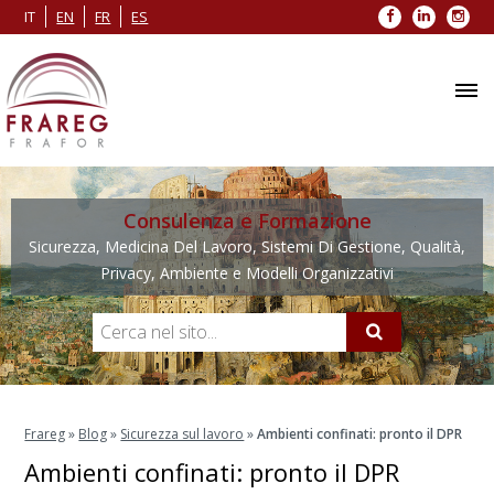
Facebook
LinkedIn
Inst
IT
EN
FR
ES
Consulenza e Formazione
Sicurezza, Medicina Del Lavoro, Sistemi Di Gestione, Qualità,
Privacy, Ambiente e Modelli Organizzativi
Frareg
»
Blog
»
Sicurezza sul lavoro
»
Ambienti confinati: pronto il DPR
Ambienti confinati: pronto il DPR