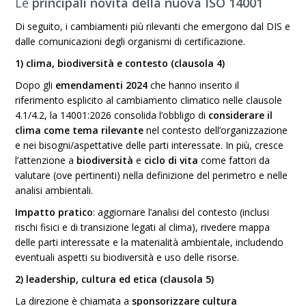
Le
principali novità
della nuova ISO 14001
Di seguito, i cambiamenti più rilevanti che emergono dal DIS e
dalle comunicazioni degli organismi di certificazione.
1) clima, biodiversità e contesto (clausola 4)
Dopo gli
emendamenti 2024
che hanno inserito il
riferimento esplicito al cambiamento climatico nelle clausole
4.1/4.2, la 14001:2026 consolida l’obbligo di
considerare il
clima come tema rilevante
nel contesto dell’organizzazione
e nei bisogni/aspettative delle parti interessate. In più, cresce
l’attenzione a
biodiversità
e
ciclo di vita
come fattori da
valutare (ove pertinenti) nella definizione del perimetro e nelle
analisi ambientali.
Impatto pratico
: aggiornare l’analisi del contesto (inclusi
rischi fisici e di transizione legati al clima), rivedere mappa
delle parti interessate e la materialità ambientale, includendo
eventuali aspetti su biodiversità e uso delle risorse.
2) leadership, cultura ed etica (clausola 5)
La direzione è chiamata a
sponsorizzare cultura