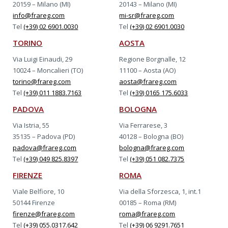
20159 – Milano (MI)
20143 – Milano (MI)
info@frareg.com
mi-sr@frareg.com
Tel
(+39) 02 6901.0030
Tel
(+39) 02 6901.0030
TORINO
AOSTA
Via Luigi Einaudi, 29
Regione Borgnalle, 12
10024 – Moncalieri (TO)
11100 – Aosta (AO)
torino@frareg.com
aosta@frareg.com
Tel
(+39) 011 1883.7163
Tel
(+39) 0165 175.6033
PADOVA
BOLOGNA
Via Istria, 55
Via Ferrarese, 3
35135 – Padova (PD)
40128 – Bologna (BO)
padova@frareg.com
bologna@frareg.com
Tel
(+39) 049 825.8397
Tel
(+39) 051 082.7375
FIRENZE
ROMA
Viale Belfiore, 10
Via della Sforzesca, 1, int.1
50144 Firenze
00185 – Roma (RM)
firenze@frareg.com
roma@frareg.com
Tel
(+39) 055.0317.642
Tel
(+39) 06 9291.7651