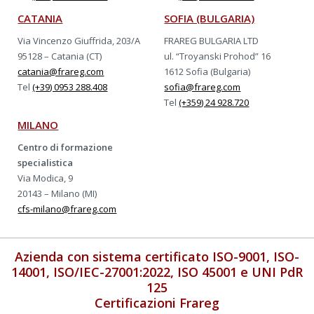
CATANIA
SOFIA (BULGARIA)
Via Vincenzo Giuffrida, 203/A
FRAREG BULGARIA LTD
95128 – Catania (CT)
ul. “Troyanski Prohod” 16
catania@frareg.com
1612 Sofia (Bulgaria)
Tel
(+39) 0953 288.408
sofia@frareg.com
Tel
(+359) 24 928.720
MILANO
Centro di formazione
specialistica
Via Modica, 9
20143 – Milano (MI)
cfs-milano@frareg.com
Azienda con sistema certificato ISO-9001, ISO-
14001, ISO/IEC-27001:2022, ISO 45001 e UNI PdR
125
Certificazioni Frareg