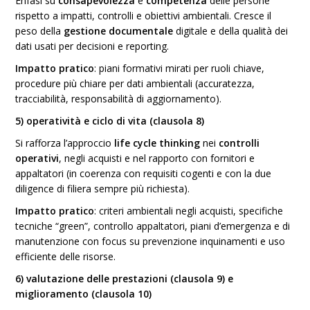
Enfasi su
consapevolezza
e
competenza
delle persone
rispetto a impatti, controlli e obiettivi ambientali. Cresce il
peso della
gestione documentale
digitale e della qualità dei
dati usati per decisioni e reporting.
Impatto pratico
: piani formativi mirati per ruoli chiave,
procedure più chiare per dati ambientali (accuratezza,
tracciabilità, responsabilità di aggiornamento).
5) operatività e ciclo di vita (clausola 8)
Si rafforza l’approccio
life cycle thinking
nei
controlli
operativi
, negli acquisti e nel rapporto con fornitori e
appaltatori (in coerenza con requisiti cogenti e con la due
diligence di filiera sempre più richiesta).
Impatto pratico
: criteri ambientali negli acquisti, specifiche
tecniche “green”, controllo appaltatori, piani d’emergenza e di
manutenzione con focus su prevenzione inquinamenti e uso
efficiente delle risorse.
6) valutazione delle prestazioni (clausola 9) e
miglioramento (clausola 10)