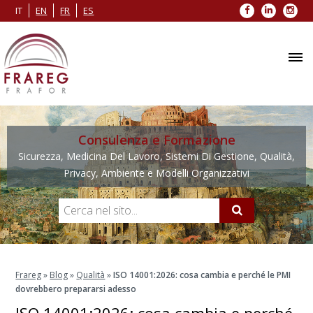
Facebook
LinkedIn
Inst
IT
EN
FR
ES
Consulenza e Formazione
Sicurezza, Medicina Del Lavoro, Sistemi Di Gestione, Qualità,
Privacy, Ambiente e Modelli Organizzativi
Frareg
»
Blog
»
Qualità
»
ISO 14001:2026: cosa cambia e perché le PMI
dovrebbero prepararsi adesso