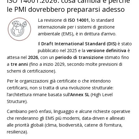
ISO 14001:2026: cosa cambia e perché
le PMI dovrebbero prepararsi adesso
La revisione di
ISO 14001
, lo standard
internazionale per i sistemi di gestione
ambientale (EMS), è in dirittura d’arrivo.
Il
Draft International Standard (DIS)
è stato
pubblicato nel 2025 e la
versione definitiva
è
attesa nel
2026
, con un
periodo di transizione
stimato fino
a
tre anni
(fino a inizio 2029, secondo molte previsioni di
schemi di certificazione).
Per le organizzazioni già certificate o che intendono
certificarsi, non si tratta di una rivoluzione strutturale:
l’architettura rimane basata sull’
Annex SL
(High Level
Structure).
Cambiano però enfasi, linguaggio e alcune richieste operative
che renderanno gli EMS più moderni, data-driven e allineati
alle priorità globali (clima, biodiversità, catene di fornitura,
resilienza).