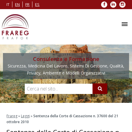
Facebook
LinkedIn
Inst
IT
EN
FR
ES
Consulenza e Formazione
Sicurezza, Medicina Del Lavoro, Sistemi Di Gestione, Qualità,
Privacy, Ambiente e Modelli Organizzativi
Frareg
»
Leggi
»
Sentenza della Corte di Cassazione n. 37600 del 21
ottobre 2010