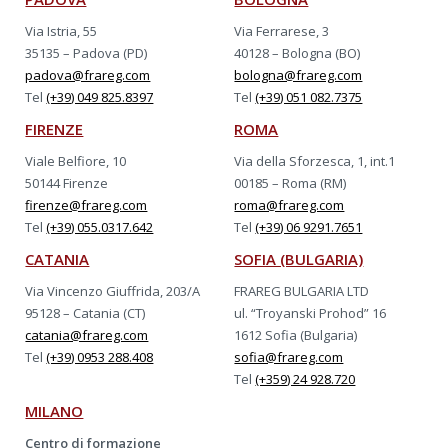
Via Istria, 55
Via Ferrarese, 3
35135 – Padova (PD)
40128 – Bologna (BO)
padova@frareg.com
bologna@frareg.com
Tel
(+39) 049 825.8397
Tel
(+39) 051 082.7375
FIRENZE
ROMA
Viale Belfiore, 10
Via della Sforzesca, 1, int.1
50144 Firenze
00185 – Roma (RM)
firenze@frareg.com
roma@frareg.com
Tel
(+39) 055.0317.642
Tel
(+39) 06 9291.7651
CATANIA
SOFIA (BULGARIA)
Via Vincenzo Giuffrida, 203/A
FRAREG BULGARIA LTD
95128 – Catania (CT)
ul. “Troyanski Prohod” 16
catania@frareg.com
1612 Sofia (Bulgaria)
Tel
(+39) 0953 288.408
sofia@frareg.com
Tel
(+359) 24 928.720
MILANO
Centro di formazione