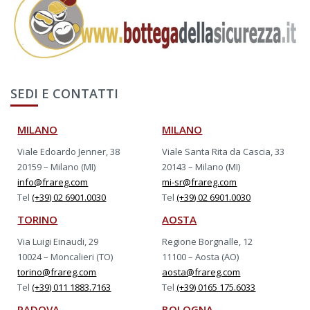
SEDI E CONTATTI
MILANO
MILANO
Viale Edoardo Jenner, 38
Viale Santa Rita da Cascia, 33
20159 – Milano (MI)
20143 – Milano (MI)
info@frareg.com
mi-sr@frareg.com
Tel
(+39) 02 6901.0030
Tel
(+39) 02 6901.0030
TORINO
AOSTA
Via Luigi Einaudi, 29
Regione Borgnalle, 12
10024 – Moncalieri (TO)
11100 – Aosta (AO)
torino@frareg.com
aosta@frareg.com
Tel
(+39) 011 1883.7163
Tel
(+39) 0165 175.6033
PADOVA
BOLOGNA