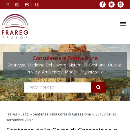
Facebook
LinkedIn
Inst
IT
EN
FR
ES
Consulenza e Formazione
Sicurezza, Medicina Del Lavoro, Sistemi Di Gestione, Qualità,
Privacy, Ambiente e Modelli Organizzativi
Frareg
»
Leggi
»
Sentenza della Corte di Cassazione n. 35137 del 20
settembre 2007