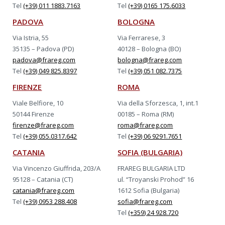
Tel
(+39) 011 1883.7163
Tel
(+39) 0165 175.6033
PADOVA
BOLOGNA
Via Istria, 55
Via Ferrarese, 3
35135 – Padova (PD)
40128 – Bologna (BO)
padova@frareg.com
bologna@frareg.com
Tel
(+39) 049 825.8397
Tel
(+39) 051 082.7375
FIRENZE
ROMA
Viale Belfiore, 10
Via della Sforzesca, 1, int.1
50144 Firenze
00185 – Roma (RM)
firenze@frareg.com
roma@frareg.com
Tel
(+39) 055.0317.642
Tel
(+39) 06 9291.7651
CATANIA
SOFIA (BULGARIA)
Via Vincenzo Giuffrida, 203/A
FRAREG BULGARIA LTD
95128 – Catania (CT)
ul. “Troyanski Prohod” 16
catania@frareg.com
1612 Sofia (Bulgaria)
Tel
(+39) 0953 288.408
sofia@frareg.com
Tel
(+359) 24 928.720