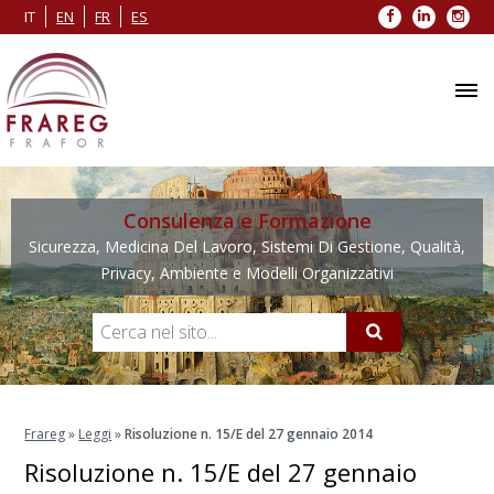
Facebook
LinkedIn
Inst
IT
EN
FR
ES
Consulenza e Formazione
Sicurezza, Medicina Del Lavoro, Sistemi Di Gestione, Qualità,
Privacy, Ambiente e Modelli Organizzativi
Frareg
»
Leggi
»
Risoluzione n. 15/E del 27 gennaio 2014
Risoluzione n. 15/E del 27 gennaio