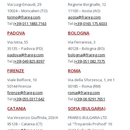
Via Luigi Einaudi, 29
Regione Borgnalle, 12
10024 – Moncalieri (TO)
11100 – Aosta (AO)
torino@frareg.com
aosta@frareg.com
Tel
(+39) 011 1883.7163
Tel
(+39) 0165 175.6033
PADOVA
BOLOGNA
Via Istria, 55
Via Ferrarese, 3
35135 – Padova (PD)
40128 – Bologna (BO)
padova@frareg.com
bologna@frareg.com
Tel
(+39) 049 825.8397
Tel
(+39) 051 082.7375
FIRENZE
ROMA
Viale Belfiore, 10
Via della Sforzesca, 1, int.1
50144 Firenze
00185 – Roma (RM)
firenze@frareg.com
roma@frareg.com
Tel
(+39) 055.0317.642
Tel
(+39) 06 9291.7651
CATANIA
SOFIA (BULGARIA)
Via Vincenzo Giuffrida, 203/A
FRAREG BULGARIA LTD
95128 – Catania (CT)
ul. “Troyanski Prohod” 16