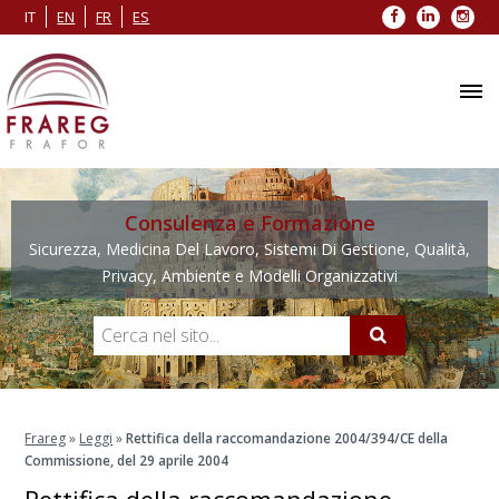
Facebook
LinkedIn
Inst
IT
EN
FR
ES
Consulenza e Formazione
Sicurezza, Medicina Del Lavoro, Sistemi Di Gestione, Qualità,
Privacy, Ambiente e Modelli Organizzativi
Frareg
»
Leggi
»
Rettifica della raccomandazione 2004/394/CE della
Commissione, del 29 aprile 2004