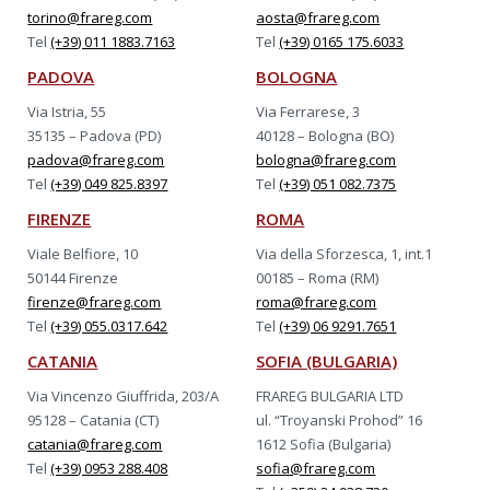
torino@frareg.com
aosta@frareg.com
Tel
(+39) 011 1883.7163
Tel
(+39) 0165 175.6033
PADOVA
BOLOGNA
Via Istria, 55
Via Ferrarese, 3
35135 – Padova (PD)
40128 – Bologna (BO)
padova@frareg.com
bologna@frareg.com
Tel
(+39) 049 825.8397
Tel
(+39) 051 082.7375
FIRENZE
ROMA
Viale Belfiore, 10
Via della Sforzesca, 1, int.1
50144 Firenze
00185 – Roma (RM)
firenze@frareg.com
roma@frareg.com
Tel
(+39) 055.0317.642
Tel
(+39) 06 9291.7651
CATANIA
SOFIA (BULGARIA)
Via Vincenzo Giuffrida, 203/A
FRAREG BULGARIA LTD
95128 – Catania (CT)
ul. “Troyanski Prohod” 16
catania@frareg.com
1612 Sofia (Bulgaria)
Tel
(+39) 0953 288.408
sofia@frareg.com