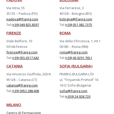
Via Istria, 55
Via Ferrarese, 3
35135 – Padova (PD)
40128 – Bologna (BO)
padova@frareg.com
bologna@frareg.com
Tel
(+39) 049 825.8397
Tel
(+39) 051 082.7375
FIRENZE
ROMA
Viale Belfiore, 10
Via della Sforzesca, 1, int.1
50144 Firenze
00185 – Roma (RM)
firenze@frareg.com
roma@frareg.com
Tel
(+39) 055.0317.642
Tel
(+39) 06 9291.7651
CATANIA
SOFIA (BULGARIA)
Via Vincenzo Giuffrida, 203/A
FRAREG BULGARIA LTD
95128 – Catania (CT)
ul. “Troyanski Prohod” 16
catania@frareg.com
1612 Sofia (Bulgaria)
Tel
(+39) 0953 288.408
sofia@frareg.com
Tel
(+359) 24 928.720
MILANO
Centro di formazione