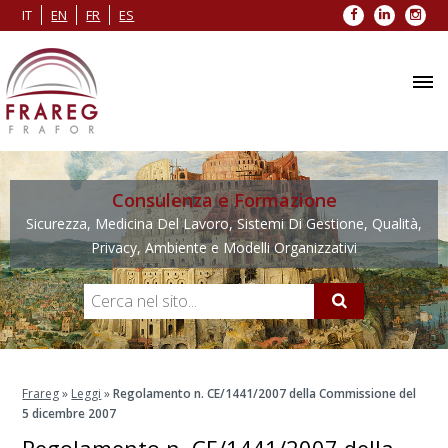
Facebook
LinkedIn
Inst
IT
EN
FR
ES
Consulenza e Formazione
Sicurezza, Medicina Del Lavoro, Sistemi Di Gestione, Qualità,
Privacy, Ambiente e Modelli Organizzativi
Frareg
»
Leggi
»
Regolamento n. CE/1441/2007 della Commissione del
5 dicembre 2007