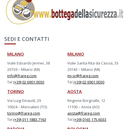
SEDI E CONTATTI
MILANO
MILANO
Viale Edoardo Jenner, 38
Viale Santa Rita da Cascia, 33
20159 – Milano (MI)
20143 – Milano (MI)
info@frareg.com
mi-sr@frareg.com
Tel
(+39) 02 6901.0030
Tel
(+39) 02 6901.0030
TORINO
AOSTA
Via Luigi Einaudi, 29
Regione Borgnalle, 12
10024 – Moncalieri (TO)
11100 – Aosta (AO)
torino@frareg.com
aosta@frareg.com
Tel
(+39) 011 1883.7163
Tel
(+39) 0165 175.6033
PADOVA
BOLOGNA