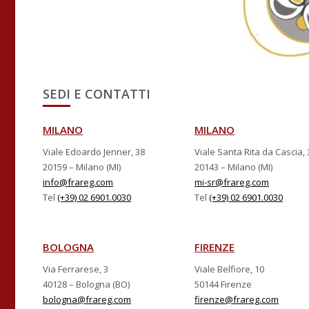
SEDI E CONTATTI
MILANO
MILANO
Viale Edoardo Jenner, 38
Viale Santa Rita da Cascia, 
20159 – Milano (MI)
20143 – Milano (MI)
info@frareg.com
mi-sr@frareg.com
Tel
(+39) 02 6901.0030
Tel
(+39) 02 6901.0030
BOLOGNA
FIRENZE
Via Ferrarese, 3
Viale Belfiore, 10
40128 – Bologna (BO)
50144 Firenze
bologna@frareg.com
firenze@frareg.com