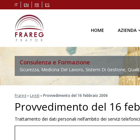
IT
EN
FR
ES
HOME
AZIENDA
Consulenza e Formazione
Sicurezza, Medicina Del Lavoro, Sistemi Di Gestione, Qualit
Frareg
»
Leggi
»
Provvedimento del 16 febbraio 2006
Provvedimento del 16 fe
Trattamento dei dati personali nell’ambito dei servizi telefonici