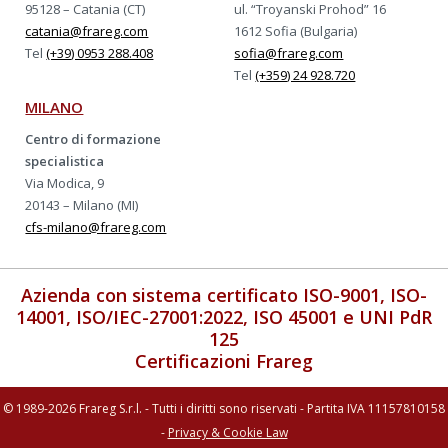
95128 – Catania (CT)
ul. “Troyanski Prohod” 16
catania@frareg.com
1612 Sofia (Bulgaria)
Tel
(+39) 0953 288.408
sofia@frareg.com
Tel
(+359) 24 928.720
MILANO
Centro di formazione
specialistica
Via Modica, 9
20143 – Milano (MI)
cfs-milano@frareg.com
Azienda con sistema certificato ISO-9001, ISO-
14001, ISO/IEC-27001:2022, ISO 45001 e UNI PdR
125
Certificazioni Frareg
© 1989-2026 Frareg S.r.l. - Tutti i diritti sono riservati - Partita IVA 11157810158
-
Privacy & Cookie Law