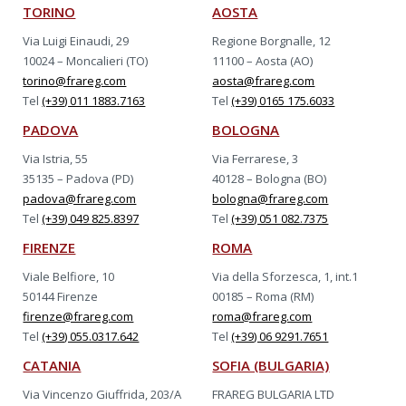
TORINO
AOSTA
Via Luigi Einaudi, 29
Regione Borgnalle, 12
10024 – Moncalieri (TO)
11100 – Aosta (AO)
torino@frareg.com
aosta@frareg.com
Tel
(+39) 011 1883.7163
Tel
(+39) 0165 175.6033
PADOVA
BOLOGNA
Via Istria, 55
Via Ferrarese, 3
35135 – Padova (PD)
40128 – Bologna (BO)
padova@frareg.com
bologna@frareg.com
Tel
(+39) 049 825.8397
Tel
(+39) 051 082.7375
FIRENZE
ROMA
Viale Belfiore, 10
Via della Sforzesca, 1, int.1
50144 Firenze
00185 – Roma (RM)
firenze@frareg.com
roma@frareg.com
Tel
(+39) 055.0317.642
Tel
(+39) 06 9291.7651
CATANIA
SOFIA (BULGARIA)
Via Vincenzo Giuffrida, 203/A
FRAREG BULGARIA LTD