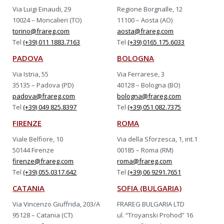
Via Luigi Einaudi, 29
Regione Borgnalle, 12
10024 – Moncalieri (TO)
11100 – Aosta (AO)
torino@frareg.com
aosta@frareg.com
Tel
(+39) 011 1883.7163
Tel
(+39) 0165 175.6033
PADOVA
BOLOGNA
Via Istria, 55
Via Ferrarese, 3
35135 – Padova (PD)
40128 – Bologna (BO)
padova@frareg.com
bologna@frareg.com
Tel
(+39) 049 825.8397
Tel
(+39) 051 082.7375
FIRENZE
ROMA
Viale Belfiore, 10
Via della Sforzesca, 1, int.1
50144 Firenze
00185 – Roma (RM)
firenze@frareg.com
roma@frareg.com
Tel
(+39) 055.0317.642
Tel
(+39) 06 9291.7651
CATANIA
SOFIA (BULGARIA)
Via Vincenzo Giuffrida, 203/A
FRAREG BULGARIA LTD
95128 – Catania (CT)
ul. “Troyanski Prohod” 16