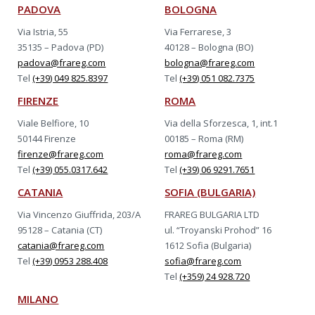
PADOVA
BOLOGNA
Via Istria, 55
Via Ferrarese, 3
35135 – Padova (PD)
40128 – Bologna (BO)
padova@frareg.com
bologna@frareg.com
Tel
(+39) 049 825.8397
Tel
(+39) 051 082.7375
FIRENZE
ROMA
Viale Belfiore, 10
Via della Sforzesca, 1, int.1
50144 Firenze
00185 – Roma (RM)
firenze@frareg.com
roma@frareg.com
Tel
(+39) 055.0317.642
Tel
(+39) 06 9291.7651
CATANIA
SOFIA (BULGARIA)
Via Vincenzo Giuffrida, 203/A
FRAREG BULGARIA LTD
95128 – Catania (CT)
ul. “Troyanski Prohod” 16
catania@frareg.com
1612 Sofia (Bulgaria)
Tel
(+39) 0953 288.408
sofia@frareg.com
Tel
(+359) 24 928.720
MILANO