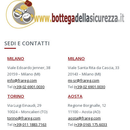
SEDI E CONTATTI
MILANO
MILANO
Viale Edoardo Jenner, 38
Viale Santa Rita da Cascia, 33
20159 – Milano (MI)
20143 – Milano (MI)
info@frareg.com
mi-sr@frareg.com
Tel
(+39) 02 6901.0030
Tel
(+39) 02 6901.0030
TORINO
AOSTA
Via Luigi Einaudi, 29
Regione Borgnalle, 12
10024 – Moncalieri (TO)
11100 – Aosta (AO)
torino@frareg.com
aosta@frareg.com
Tel
(+39) 011 1883.7163
Tel
(+39) 0165 175.6033