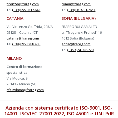
firenze@frareg.com
roma@frareg.com
Tel
(+39) 055.0317.642
Tel
(+39) 06 9291.7651
CATANIA
SOFIA (BULGARIA)
Via Vincenzo Giuffrida, 203/A
FRAREG BULGARIA LTD
95128 – Catania (CT)
ul. “Troyanski Prohod” 16
catania@frareg.com
1612 Sofia (Bulgaria)
Tel
(+39) 0953 288.408
sofia@frareg.com
Tel
(+359) 24 928.720
MILANO
Centro di formazione
specialistica
Via Modica, 9
20143 – Milano (MI)
cfs-milano@frareg.com
Azienda con sistema certificato ISO-9001, ISO-
14001, ISO/IEC-27001:2022, ISO 45001 e UNI PdR