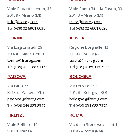
Viale Edoardo Jenner, 38
Viale Santa Rita da Cascia, 33
20159 – Milano (MI)
20143 – Milano (MI)
info@frareg.com
mi-sr@frareg.com
Tel
(+39) 02 6901.0030
Tel
(+39) 02 6901.0030
TORINO
AOSTA
Via Luigi Einaudi, 29
Regione Borgnalle, 12
10024 – Moncalieri (TO)
11100 – Aosta (AO)
torino@frareg.com
aosta@frareg.com
Tel
(+39) 011 1883.7163
Tel
(+39) 0165 175.6033
PADOVA
BOLOGNA
Via Istria, 55
Via Ferrarese, 3
35135 – Padova (PD)
40128 – Bologna (BO)
padova@frareg.com
bologna@frareg.com
Tel
(+39) 049 825.8397
Tel
(+39) 051 082.7375
FIRENZE
ROMA
Viale Belfiore, 10
Via della Sforzesca, 1, int.1
50144 Firenze
00185 – Roma (RM)