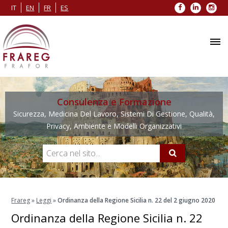
Facebook
LinkedIn
Inst
IT
EN
FR
ES
Consulenza e Formazione
Sicurezza, Medicina Del Lavoro, Sistemi Di Gestione, Qualità,
Privacy, Ambiente e Modelli Organizzativi
Frareg
»
Leggi
»
Ordinanza della Regione Sicilia n. 22 del 2 giugno 2020
Ordinanza della Regione Sicilia n. 22