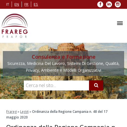
Facebook
LinkedIn
Inst
IT
EN
FR
ES
Consulenza e Formazione
Sicurezza, Medicina Del Lavoro, Sistemi Di Gestione, Qualità,
Privacy, Ambiente e Modelli Organizzativi
Frareg
»
Leggi
»
Ordinanza della Regione Campania n. 48 del 17
maggio 2020