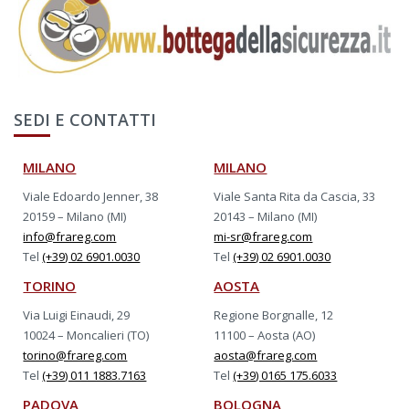
SEDI E CONTATTI
MILANO
MILANO
Viale Edoardo Jenner, 38
Viale Santa Rita da Cascia, 33
20159 – Milano (MI)
20143 – Milano (MI)
info@frareg.com
mi-sr@frareg.com
Tel
(+39) 02 6901.0030
Tel
(+39) 02 6901.0030
TORINO
AOSTA
Via Luigi Einaudi, 29
Regione Borgnalle, 12
10024 – Moncalieri (TO)
11100 – Aosta (AO)
torino@frareg.com
aosta@frareg.com
Tel
(+39) 011 1883.7163
Tel
(+39) 0165 175.6033
PADOVA
BOLOGNA