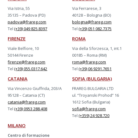
Via Istria, 55
Via Ferrarese, 3
35135 – Padova (PD)
40128 – Bologna (BO)
padova@frareg.com
bologna@frareg.com
Tel
(+39) 049 825.8397
Tel
(+39) 051 082.7375
FIRENZE
ROMA
Viale Belfiore, 10
Via della Sforzesca, 1, int.1
50144 Firenze
00185 – Roma (RM)
firenze@frareg.com
roma@frareg.com
Tel
(+39) 055.0317.642
Tel
(+39) 06 9291.7651
CATANIA
SOFIA (BULGARIA)
Via Vincenzo Giuffrida, 203/A
FRAREG BULGARIA LTD
95128 – Catania (CT)
ul. “Troyanski Prohod” 16
catania@frareg.com
1612 Sofia (Bulgaria)
Tel
(+39) 0953 288.408
sofia@frareg.com
Tel
(+359) 24 928.720
MILANO
Centro di formazione