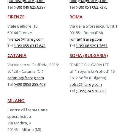
padova@frareg.com
bologna@frareg.com
Tel
(+39) 049 825.8397
Tel
(+39) 051 082.7375
FIRENZE
ROMA
Viale Belfiore, 10
Via della Sforzesca, 1, int.1
50144 Firenze
00185 – Roma (RM)
firenze@frareg.com
roma@frareg.com
Tel
(+39) 055.0317.642
Tel
(+39) 06 9291.7651
CATANIA
SOFIA (BULGARIA)
Via Vincenzo Giuffrida, 203/A
FRAREG BULGARIA LTD
95128 – Catania (CT)
ul. “Troyanski Prohod” 16
catania@frareg.com
1612 Sofia (Bulgaria)
Tel
(+39) 0953 288.408
sofia@frareg.com
Tel
(+359) 24 928.720
MILANO
Centro di formazione
specialistica
Via Modica, 9
20143 – Milano (MI)