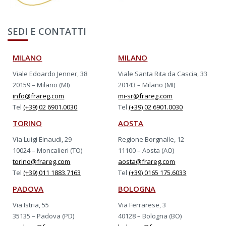
SEDI E CONTATTI
MILANO
MILANO
Viale Edoardo Jenner, 38
Viale Santa Rita da Cascia, 33
20159 – Milano (MI)
20143 – Milano (MI)
info@frareg.com
mi-sr@frareg.com
Tel
(+39) 02 6901.0030
Tel
(+39) 02 6901.0030
TORINO
AOSTA
Via Luigi Einaudi, 29
Regione Borgnalle, 12
10024 – Moncalieri (TO)
11100 – Aosta (AO)
torino@frareg.com
aosta@frareg.com
Tel
(+39) 011 1883.7163
Tel
(+39) 0165 175.6033
PADOVA
BOLOGNA
Via Istria, 55
Via Ferrarese, 3
35135 – Padova (PD)
40128 – Bologna (BO)