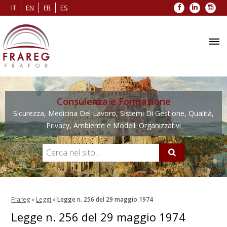
Facebook
LinkedIn
Inst
IT
EN
FR
ES
Consulenza e Formazione
Sicurezza, Medicina Del Lavoro, Sistemi Di Gestione, Qualità,
Privacy, Ambiente e Modelli Organizzativi
Frareg
»
Leggi
»
Legge n. 256 del 29 maggio 1974
Legge n. 256 del 29 maggio 1974