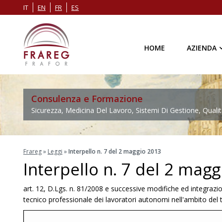
IT
EN
FR
ES
HOME
AZIENDA
Consulenza e Formazione
Sicurezza, Medicina Del Lavoro, Sistemi Di Gestione, Qualit
Frareg
»
Leggi
»
Interpello n. 7 del 2 maggio 2013
Interpello n. 7 del 2 mag
art. 12, D.Lgs. n. 81/2008 e successive modifiche ed integrazioni
tecnico professionale dei lavoratori autonomi nell'ambito del t