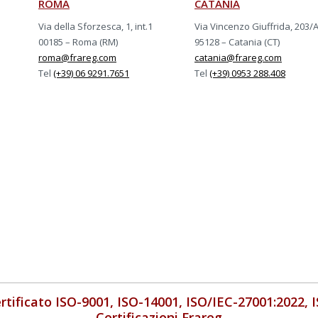
ROMA
CATANIA
Via della Sforzesca, 1, int.1
Via Vincenzo Giuffrida, 203/
00185 – Roma (RM)
95128 – Catania (CT)
roma@frareg.com
catania@frareg.com
Tel
(+39) 06 9291.7651
Tel
(+39) 0953 288.408
rtificato ISO-9001, ISO-14001, ISO/IEC-27001:2022, 
Certificazioni Frareg