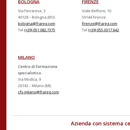
BOLOGNA
FIRENZE
Via Ferrarese, 3
Viale Belfiore, 10
40128 – Bologna (BO)
50144 Firenze
bologna@frareg.com
firenze@frareg.com
Tel
(+39) 051 082.7375
Tel
(+39) 055.0317.642
MILANO
Centro di formazione
specialistica
Via Modica, 9
20143 – Milano (MI)
cfs-milano@frareg.com
Azienda con sistema ce