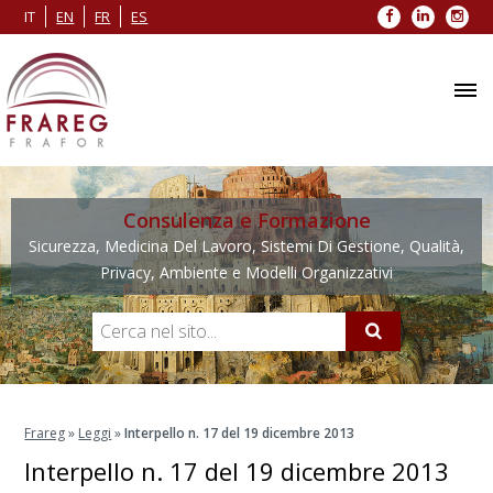
Facebook
LinkedIn
Inst
IT
EN
FR
ES
Consulenza e Formazione
Sicurezza, Medicina Del Lavoro, Sistemi Di Gestione, Qualità,
Privacy, Ambiente e Modelli Organizzativi
Frareg
»
Leggi
»
Interpello n. 17 del 19 dicembre 2013
Interpello n. 17 del 19 dicembre 2013