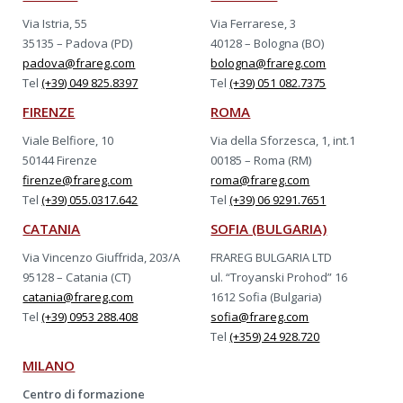
Via Istria, 55
Via Ferrarese, 3
35135 – Padova (PD)
40128 – Bologna (BO)
padova@frareg.com
bologna@frareg.com
Tel
(+39) 049 825.8397
Tel
(+39) 051 082.7375
FIRENZE
ROMA
Viale Belfiore, 10
Via della Sforzesca, 1, int.1
50144 Firenze
00185 – Roma (RM)
firenze@frareg.com
roma@frareg.com
Tel
(+39) 055.0317.642
Tel
(+39) 06 9291.7651
CATANIA
SOFIA (BULGARIA)
Via Vincenzo Giuffrida, 203/A
FRAREG BULGARIA LTD
95128 – Catania (CT)
ul. “Troyanski Prohod” 16
catania@frareg.com
1612 Sofia (Bulgaria)
Tel
(+39) 0953 288.408
sofia@frareg.com
Tel
(+359) 24 928.720
MILANO
Centro di formazione