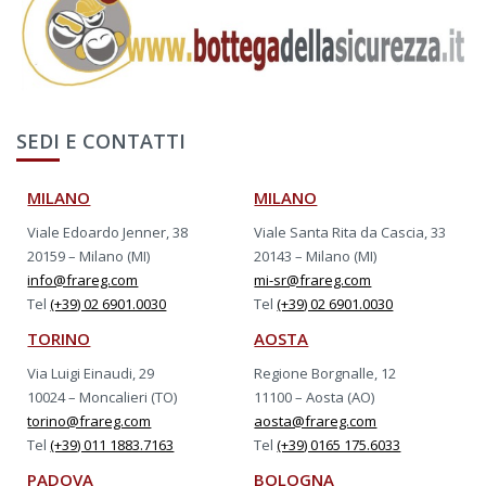
SEDI E CONTATTI
MILANO
MILANO
Viale Edoardo Jenner, 38
Viale Santa Rita da Cascia, 33
20159 – Milano (MI)
20143 – Milano (MI)
info@frareg.com
mi-sr@frareg.com
Tel
(+39) 02 6901.0030
Tel
(+39) 02 6901.0030
TORINO
AOSTA
Via Luigi Einaudi, 29
Regione Borgnalle, 12
10024 – Moncalieri (TO)
11100 – Aosta (AO)
torino@frareg.com
aosta@frareg.com
Tel
(+39) 011 1883.7163
Tel
(+39) 0165 175.6033
PADOVA
BOLOGNA