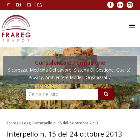
Facebook
LinkedIn
Inst
IT
EN
FR
ES
Consulenza e Formazione
Sicurezza, Medicina Del Lavoro, Sistemi Di Gestione, Qualità,
Privacy, Ambiente e Modelli Organizzativi
Frareg
»
Leggi
»
Interpello n. 15 del 24 ottobre 2013
Interpello n. 15 del 24 ottobre 2013