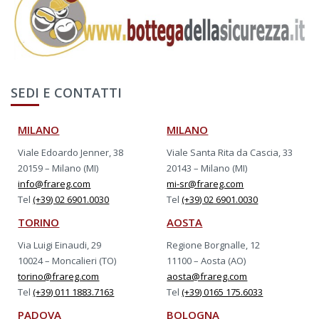
SEDI E CONTATTI
MILANO
MILANO
Viale Edoardo Jenner, 38
Viale Santa Rita da Cascia, 33
20159 – Milano (MI)
20143 – Milano (MI)
info@frareg.com
mi-sr@frareg.com
Tel
(+39) 02 6901.0030
Tel
(+39) 02 6901.0030
TORINO
AOSTA
Via Luigi Einaudi, 29
Regione Borgnalle, 12
10024 – Moncalieri (TO)
11100 – Aosta (AO)
torino@frareg.com
aosta@frareg.com
Tel
(+39) 011 1883.7163
Tel
(+39) 0165 175.6033
PADOVA
BOLOGNA