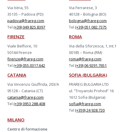
Via Istria, 55
Via Ferrarese, 3
35135 – Padova (PD)
40128 – Bologna (BO)
padova@frareg.com
bologna@frareg.com
Tel
(+39) 049 825.8397
Tel
(+39) 051 082.7375
FIRENZE
ROMA
Viale Belfiore, 10
Via della Sforzesca, 1, int.1
50144 Firenze
00185 – Roma (RM)
firenze@frareg.com
roma@frareg.com
Tel
(+39) 055.0317.642
Tel
(+39) 06 9291.7651
CATANIA
SOFIA (BULGARIA)
Via Vincenzo Giuffrida, 203/A
FRAREG BULGARIA LTD
95128 – Catania (CT)
ul. “Troyanski Prohod” 16
catania@frareg.com
1612 Sofia (Bulgaria)
Tel
(+39) 0953 288.408
sofia@frareg.com
Tel
(+359) 24 928.720
MILANO
Centro di formazione