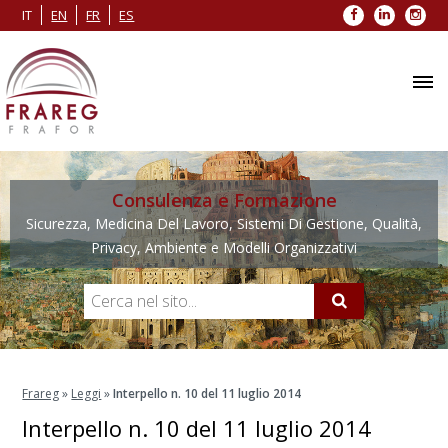
Facebook
LinkedIn
Inst
IT
EN
FR
ES
Consulenza e Formazione
Sicurezza, Medicina Del Lavoro, Sistemi Di Gestione, Qualità,
Privacy, Ambiente e Modelli Organizzativi
Frareg
»
Leggi
»
Interpello n. 10 del 11 luglio 2014
Interpello n. 10 del 11 luglio 2014