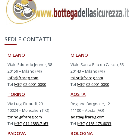
SEDI E CONTATTI
MILANO
MILANO
Viale Edoardo Jenner, 38
Viale Santa Rita da Cascia, 33
20159 – Milano (MI)
20143 – Milano (MI)
info@frareg.com
mi-sr@frareg.com
Tel
(+39) 02 6901.0030
Tel
(+39) 02 6901.0030
TORINO
AOSTA
Via Luigi Einaudi, 29
Regione Borgnalle, 12
10024 – Moncalieri (TO)
11100 – Aosta (AO)
torino@frareg.com
aosta@frareg.com
Tel
(+39) 011 1883.7163
Tel
(+39) 0165 175.6033
PADOVA
BOLOGNA