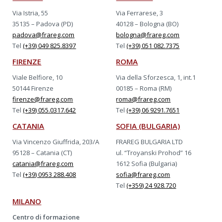
Via Istria, 55
Via Ferrarese, 3
35135 – Padova (PD)
40128 – Bologna (BO)
padova@frareg.com
bologna@frareg.com
Tel
(+39) 049 825.8397
Tel
(+39) 051 082.7375
FIRENZE
ROMA
Viale Belfiore, 10
Via della Sforzesca, 1, int.1
50144 Firenze
00185 – Roma (RM)
firenze@frareg.com
roma@frareg.com
Tel
(+39) 055.0317.642
Tel
(+39) 06 9291.7651
CATANIA
SOFIA (BULGARIA)
Via Vincenzo Giuffrida, 203/A
FRAREG BULGARIA LTD
95128 – Catania (CT)
ul. “Troyanski Prohod” 16
catania@frareg.com
1612 Sofia (Bulgaria)
Tel
(+39) 0953 288.408
sofia@frareg.com
Tel
(+359) 24 928.720
MILANO
Centro di formazione