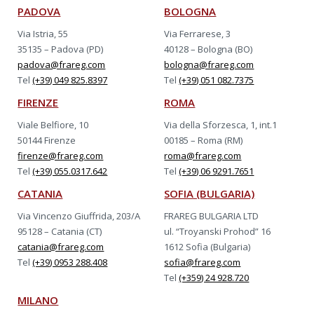
PADOVA
BOLOGNA
Via Istria, 55
Via Ferrarese, 3
35135 – Padova (PD)
40128 – Bologna (BO)
padova@frareg.com
bologna@frareg.com
Tel
(+39) 049 825.8397
Tel
(+39) 051 082.7375
FIRENZE
ROMA
Viale Belfiore, 10
Via della Sforzesca, 1, int.1
50144 Firenze
00185 – Roma (RM)
firenze@frareg.com
roma@frareg.com
Tel
(+39) 055.0317.642
Tel
(+39) 06 9291.7651
CATANIA
SOFIA (BULGARIA)
Via Vincenzo Giuffrida, 203/A
FRAREG BULGARIA LTD
95128 – Catania (CT)
ul. “Troyanski Prohod” 16
catania@frareg.com
1612 Sofia (Bulgaria)
Tel
(+39) 0953 288.408
sofia@frareg.com
Tel
(+359) 24 928.720
MILANO