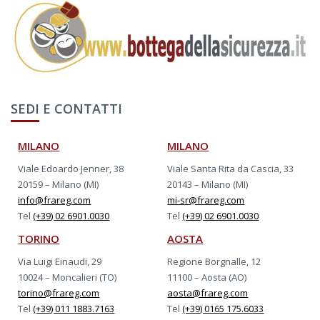
SEDI E CONTATTI
MILANO
MILANO
Viale Edoardo Jenner, 38
Viale Santa Rita da Cascia, 33
20159 – Milano (MI)
20143 – Milano (MI)
info@frareg.com
mi-sr@frareg.com
Tel
(+39) 02 6901.0030
Tel
(+39) 02 6901.0030
TORINO
AOSTA
Via Luigi Einaudi, 29
Regione Borgnalle, 12
10024 – Moncalieri (TO)
11100 – Aosta (AO)
torino@frareg.com
aosta@frareg.com
Tel
(+39) 011 1883.7163
Tel
(+39) 0165 175.6033