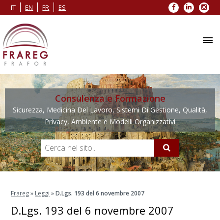
Facebook
LinkedIn
Inst
IT
EN
FR
ES
Consulenza e Formazione
Sicurezza, Medicina Del Lavoro, Sistemi Di Gestione, Qualità,
Privacy, Ambiente e Modelli Organizzativi
Frareg
»
Leggi
»
D.Lgs. 193 del 6 novembre 2007
D.Lgs. 193 del 6 novembre 2007