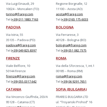
Via Luigi Einaudi, 29
Regione Borgnalle, 12
10024 – Moncalieri (TO)
11100 – Aosta (AO)
torino@frareg.com
aosta@frareg.com
Tel
(+39) 011 1883.7163
Tel
(+39) 0165 175.6033
PADOVA
BOLOGNA
Via Istria, 55
Via Ferrarese, 3
35135 – Padova (PD)
40128 – Bologna (BO)
padova@frareg.com
bologna@frareg.com
Tel
(+39) 049 825.8397
Tel
(+39) 051 082.7375
FIRENZE
ROMA
Viale Belfiore, 10
Via della Sforzesca, 1, int.1
50144 Firenze
00185 – Roma (RM)
firenze@frareg.com
roma@frareg.com
Tel
(+39) 055.0317.642
Tel
(+39) 06 9291.7651
CATANIA
SOFIA (BULGARIA)
Via Vincenzo Giuffrida, 203/A
FRAREG BULGARIA LTD
95128 – Catania (CT)
ul. “Troyanski Prohod” 16