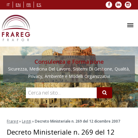
Facebook
LinkedIn
Inst
IT
EN
FR
ES
Consulenza e Formazione
Sicurezza, Medicina Del Lavoro, Sistemi Di Gestione, Qualità,
Privacy, Ambiente e Modelli Organizzativi
Frareg
»
Leggi
»
Decreto Ministeriale n. 269 del 12 dicembre 2007
Decreto Ministeriale n. 269 del 12