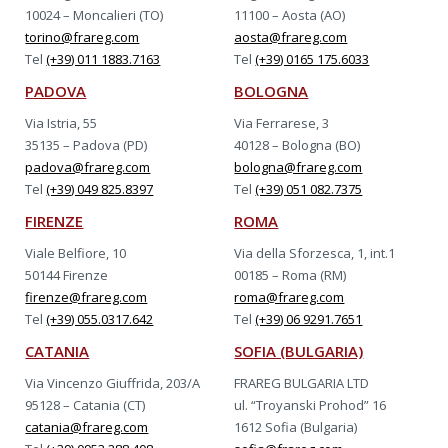
10024 – Moncalieri (TO)
11100 – Aosta (AO)
torino@frareg.com
aosta@frareg.com
Tel
(+39) 011 1883.7163
Tel
(+39) 0165 175.6033
PADOVA
BOLOGNA
Via Istria, 55
Via Ferrarese, 3
35135 – Padova (PD)
40128 – Bologna (BO)
padova@frareg.com
bologna@frareg.com
Tel
(+39) 049 825.8397
Tel
(+39) 051 082.7375
FIRENZE
ROMA
Viale Belfiore, 10
Via della Sforzesca, 1, int.1
50144 Firenze
00185 – Roma (RM)
firenze@frareg.com
roma@frareg.com
Tel
(+39) 055.0317.642
Tel
(+39) 06 9291.7651
CATANIA
SOFIA (BULGARIA)
Via Vincenzo Giuffrida, 203/A
FRAREG BULGARIA LTD
95128 – Catania (CT)
ul. “Troyanski Prohod” 16
catania@frareg.com
1612 Sofia (Bulgaria)