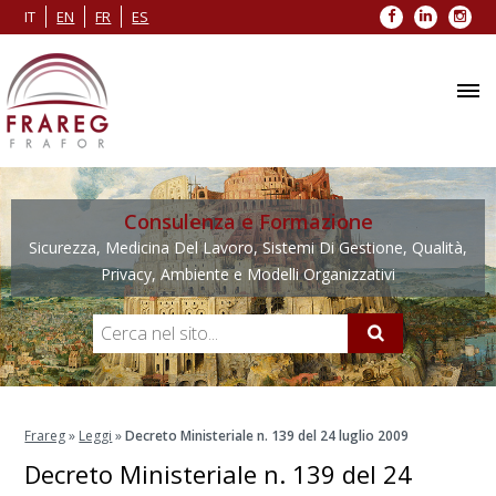
Facebook
LinkedIn
Inst
IT
EN
FR
ES
Consulenza e Formazione
Sicurezza, Medicina Del Lavoro, Sistemi Di Gestione, Qualità,
Privacy, Ambiente e Modelli Organizzativi
Frareg
»
Leggi
»
Decreto Ministeriale n. 139 del 24 luglio 2009
Decreto Ministeriale n. 139 del 24