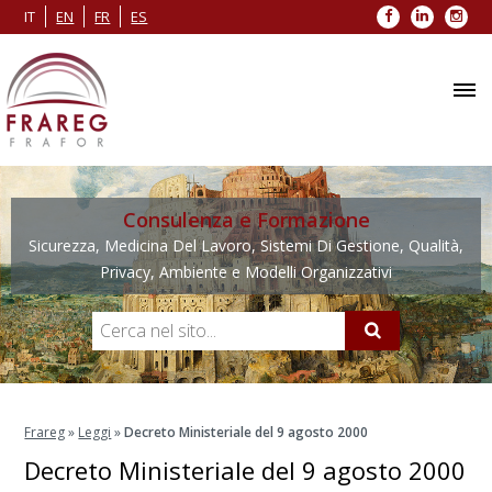
Facebook
LinkedIn
Inst
IT
EN
FR
ES
Consulenza e Formazione
Sicurezza, Medicina Del Lavoro, Sistemi Di Gestione, Qualità,
Privacy, Ambiente e Modelli Organizzativi
Frareg
»
Leggi
»
Decreto Ministeriale del 9 agosto 2000
Decreto Ministeriale del 9 agosto 2000