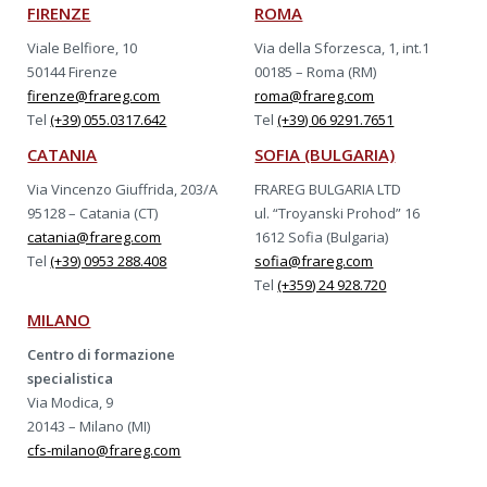
FIRENZE
ROMA
Viale Belfiore, 10
Via della Sforzesca, 1, int.1
50144 Firenze
00185 – Roma (RM)
firenze@frareg.com
roma@frareg.com
Tel
(+39) 055.0317.642
Tel
(+39) 06 9291.7651
CATANIA
SOFIA (BULGARIA)
Via Vincenzo Giuffrida, 203/A
FRAREG BULGARIA LTD
95128 – Catania (CT)
ul. “Troyanski Prohod” 16
catania@frareg.com
1612 Sofia (Bulgaria)
Tel
(+39) 0953 288.408
sofia@frareg.com
Tel
(+359) 24 928.720
MILANO
Centro di formazione
specialistica
Via Modica, 9
20143 – Milano (MI)
cfs-milano@frareg.com