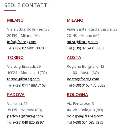
SEDI E CONTATTI
MILANO
MILANO
Viale Edoardo Jenner, 38
Viale Santa Rita da Cascia, 33
20159 – Milano (MI)
20143 – Milano (MI)
info@frareg.com
mi-sr@frareg.com
Tel
(+39) 02 6901.0030
Tel
(+39) 02 6901.0030
TORINO
AOSTA
Via Luigi Einaudi, 29
Regione Borgnalle, 12
10024 – Moncalieri (TO)
11100 – Aosta (AO)
torino@frareg.com
aosta@frareg.com
Tel
(+39) 011 1883.7163
Tel
(+39) 0165 175.6033
PADOVA
BOLOGNA
Via Istria, 55
Via Ferrarese, 3
35135 – Padova (PD)
40128 – Bologna (BO)
padova@frareg.com
bologna@frareg.com
Tel
(+39) 049 825.8397
Tel
(+39) 051 082.7375