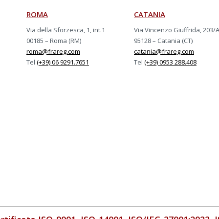
ROMA
CATANIA
Via della Sforzesca, 1, int.1
Via Vincenzo Giuffrida, 203/
00185 – Roma (RM)
95128 – Catania (CT)
roma@frareg.com
catania@frareg.com
Tel
(+39) 06 9291.7651
Tel
(+39) 0953 288.408