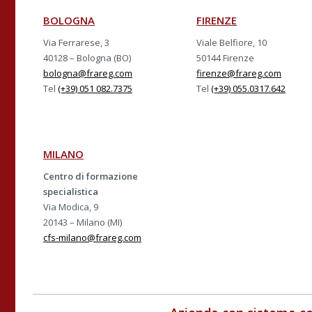
BOLOGNA
FIRENZE
Via Ferrarese, 3
Viale Belfiore, 10
40128 – Bologna (BO)
50144 Firenze
bologna@frareg.com
firenze@frareg.com
Tel
(+39) 051 082.7375
Tel
(+39) 055.0317.642
MILANO
Centro di formazione
specialistica
Via Modica, 9
20143 – Milano (MI)
cfs-milano@frareg.com