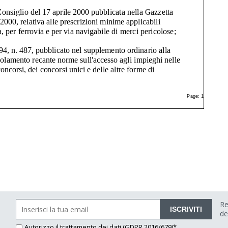
Re
ISCRIVITI
de
Autorizzo il
trattamento dei dati
(GDPR 2016/679)*