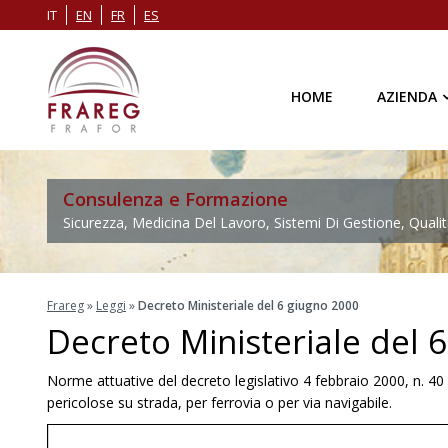
IT
EN
FR
ES
HOME
AZIENDA
Consulenza e Formazione
Sicurezza, Medicina Del Lavoro, Sistemi Di Gestione, Qualit
Frareg
»
Leggi
»
Decreto Ministeriale del 6 giugno 2000
Decreto Ministeriale del 
Norme attuative del decreto legislativo 4 febbraio 2000, n. 40 
pericolose su strada, per ferrovia o per via navigabile.