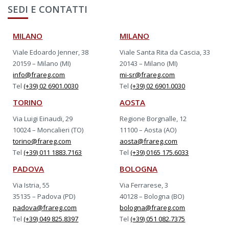
SEDI E CONTATTI
MILANO
MILANO
Viale Edoardo Jenner, 38
Viale Santa Rita da Cascia, 33
20159 – Milano (MI)
20143 – Milano (MI)
info@frareg.com
mi-sr@frareg.com
Tel
(+39) 02 6901.0030
Tel
(+39) 02 6901.0030
TORINO
AOSTA
Via Luigi Einaudi, 29
Regione Borgnalle, 12
10024 – Moncalieri (TO)
11100 – Aosta (AO)
torino@frareg.com
aosta@frareg.com
Tel
(+39) 011 1883.7163
Tel
(+39) 0165 175.6033
PADOVA
BOLOGNA
Via Istria, 55
Via Ferrarese, 3
35135 – Padova (PD)
40128 – Bologna (BO)
padova@frareg.com
bologna@frareg.com
Tel
(+39) 049 825.8397
Tel
(+39) 051 082.7375