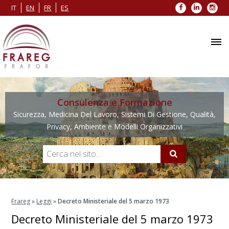
Facebook
LinkedIn
Inst
IT
EN
FR
ES
Consulenza e Formazione
Sicurezza, Medicina Del Lavoro, Sistemi Di Gestione, Qualità,
Privacy, Ambiente e Modelli Organizzativi
Frareg
»
Leggi
»
Decreto Ministeriale del 5 marzo 1973
Decreto Ministeriale del 5 marzo 1973