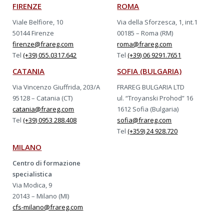
FIRENZE
ROMA
Viale Belfiore, 10
Via della Sforzesca, 1, int.1
50144 Firenze
00185 – Roma (RM)
firenze@frareg.com
roma@frareg.com
Tel
(+39) 055.0317.642
Tel
(+39) 06 9291.7651
CATANIA
SOFIA (BULGARIA)
Via Vincenzo Giuffrida, 203/A
FRAREG BULGARIA LTD
95128 – Catania (CT)
ul. “Troyanski Prohod” 16
catania@frareg.com
1612 Sofia (Bulgaria)
Tel
(+39) 0953 288.408
sofia@frareg.com
Tel
(+359) 24 928.720
MILANO
Centro di formazione
specialistica
Via Modica, 9
20143 – Milano (MI)
cfs-milano@frareg.com