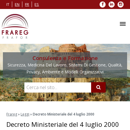
Facebook
LinkedIn
Inst
IT
EN
FR
ES
Consulenza e Formazione
Sicurezza, Medicina Del Lavoro, Sistemi Di Gestione, Qualità,
Privacy, Ambiente e Modelli Organizzativi
Frareg
»
Leggi
»
Decreto Ministeriale del 4 luglio 2000
Decreto Ministeriale del 4 luglio 2000