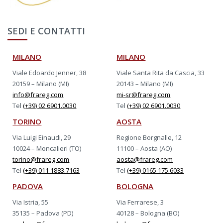
SEDI E CONTATTI
MILANO
MILANO
Viale Edoardo Jenner, 38
Viale Santa Rita da Cascia, 33
20159 – Milano (MI)
20143 – Milano (MI)
info@frareg.com
mi-sr@frareg.com
Tel
(+39) 02 6901.0030
Tel
(+39) 02 6901.0030
TORINO
AOSTA
Via Luigi Einaudi, 29
Regione Borgnalle, 12
10024 – Moncalieri (TO)
11100 – Aosta (AO)
torino@frareg.com
aosta@frareg.com
Tel
(+39) 011 1883.7163
Tel
(+39) 0165 175.6033
PADOVA
BOLOGNA
Via Istria, 55
Via Ferrarese, 3
35135 – Padova (PD)
40128 – Bologna (BO)