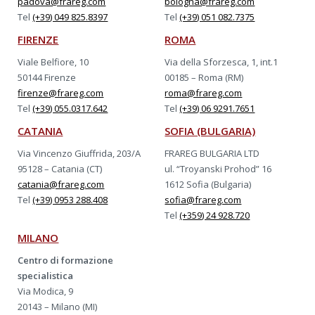
padova@frareg.com
bologna@frareg.com
Tel
(+39) 049 825.8397
Tel
(+39) 051 082.7375
FIRENZE
ROMA
Viale Belfiore, 10
Via della Sforzesca, 1, int.1
50144 Firenze
00185 – Roma (RM)
firenze@frareg.com
roma@frareg.com
Tel
(+39) 055.0317.642
Tel
(+39) 06 9291.7651
CATANIA
SOFIA (BULGARIA)
Via Vincenzo Giuffrida, 203/A
FRAREG BULGARIA LTD
95128 – Catania (CT)
ul. “Troyanski Prohod” 16
catania@frareg.com
1612 Sofia (Bulgaria)
Tel
(+39) 0953 288.408
sofia@frareg.com
Tel
(+359) 24 928.720
MILANO
Centro di formazione
specialistica
Via Modica, 9
20143 – Milano (MI)