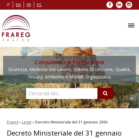
Facebook
LinkedIn
Inst
IT
EN
FR
ES
Consulenza e Formazione
Sicurezza, Medicina Del Lavoro, Sistemi Di Gestione, Qualità,
Privacy, Ambiente e Modelli Organizzativi
Frareg
»
Leggi
»
Decreto Ministeriale del 31 gennaio 2006
Decreto Ministeriale del 31 gennaio