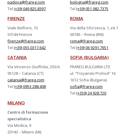
padova@frareg.com
bologna@frareg.com
Tel
(+39) 049 825.8397
Tel
(+39) 051 082.7375
FIRENZE
ROMA
Viale Belfiore, 10
Via della Sforzesca, 1, int.1
50144 Firenze
00185 – Roma (RM)
firenze@frareg.com
roma@frareg.com
Tel
(+39) 055.0317.642
Tel
(+39) 06 9291.7651
CATANIA
SOFIA (BULGARIA)
Via Vincenzo Giuffrida, 203/A
FRAREG BULGARIA LTD
95128 – Catania (CT)
ul. “Troyanski Prohod” 16
catania@frareg.com
1612 Sofia (Bulgaria)
Tel
(+39) 0953 288.408
sofia@frareg.com
Tel
(+359) 24 928.720
MILANO
Centro di formazione
specialistica
Via Modica, 9
20143 – Milano (MI)