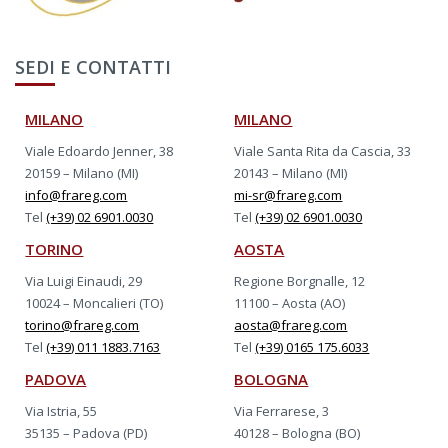
SEDI E CONTATTI
MILANO
MILANO
Viale Edoardo Jenner, 38
Viale Santa Rita da Cascia, 33
20159 – Milano (MI)
20143 – Milano (MI)
info@frareg.com
mi-sr@frareg.com
Tel
(+39) 02 6901.0030
Tel
(+39) 02 6901.0030
TORINO
AOSTA
Via Luigi Einaudi, 29
Regione Borgnalle, 12
10024 – Moncalieri (TO)
11100 – Aosta (AO)
torino@frareg.com
aosta@frareg.com
Tel
(+39) 011 1883.7163
Tel
(+39) 0165 175.6033
PADOVA
BOLOGNA
Via Istria, 55
Via Ferrarese, 3
35135 – Padova (PD)
40128 – Bologna (BO)