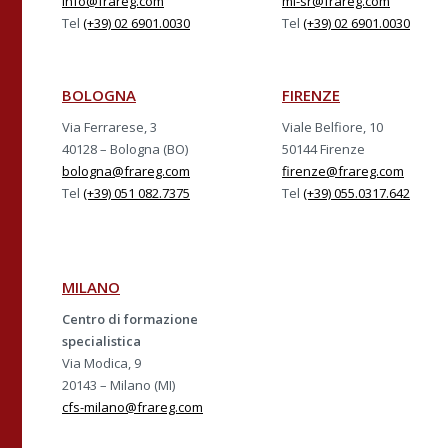
info@frareg.com
mi-sr@frareg.com
Tel
(+39) 02 6901.0030
Tel
(+39) 02 6901.0030
BOLOGNA
FIRENZE
Via Ferrarese, 3
Viale Belfiore, 10
40128 – Bologna (BO)
50144 Firenze
bologna@frareg.com
firenze@frareg.com
Tel
(+39) 051 082.7375
Tel
(+39) 055.0317.642
MILANO
Centro di formazione
specialistica
Via Modica, 9
20143 – Milano (MI)
cfs-milano@frareg.com