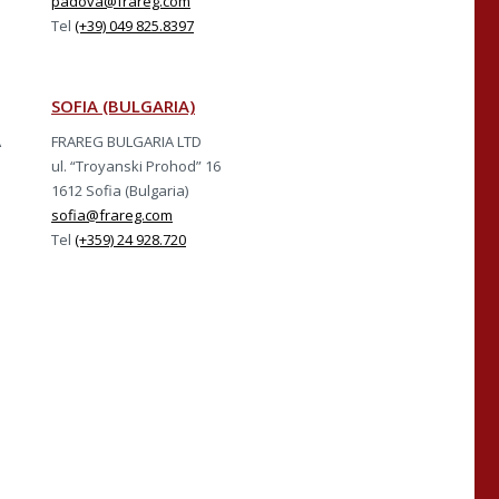
padova@frareg.com
Tel
(+39) 049 825.8397
SOFIA (BULGARIA)
A
FRAREG BULGARIA LTD
ul. “Troyanski Prohod” 16
1612 Sofia (Bulgaria)
sofia@frareg.com
Tel
(+359) 24 928.720