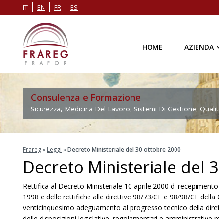
IT
EN
FR
ES
HOME
AZIENDA
Consulenza e Formazione
Sicurezza, Medicina Del Lavoro, Sistemi Di Gestione, Qualit
Frareg
»
Leggi
»
Decreto Ministeriale del 30 ottobre 2000
Decreto Ministeriale del 
Rettifica al Decreto Ministeriale 10 aprile 2000 di recepiment
1998 e delle rettifiche alle direttive 98/73/CE e 98/98/CE del
venticinquesimo adeguamento al progresso tecnico della diret
delle disposizioni legislative, regolamentari e amministrative rel