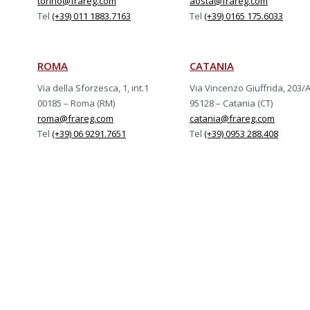
torino@frareg.com
aosta@frareg.com
Tel
(+39) 011 1883.7163
Tel
(+39) 0165 175.6033
ROMA
CATANIA
Via della Sforzesca, 1, int.1
Via Vincenzo Giuffrida, 203/
00185 – Roma (RM)
95128 – Catania (CT)
roma@frareg.com
catania@frareg.com
Tel
(+39) 06 9291.7651
Tel
(+39) 0953 288.408