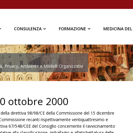
CONSULENZA
FORMAZIONE
MEDICINA DEL
à, Privacy, Ambiente e Modelli Organizzativi
30 ottobre 2000
o della direttiva 98/98/CE della Commissione del 15 dicembre
la Commissione recanti rispettivamente ventiquattresimo e
tiva 67/548/CEE del Consiglio concernente il ravvicinamento
ative alla classificazione, imballagio e all’etichettatura delle