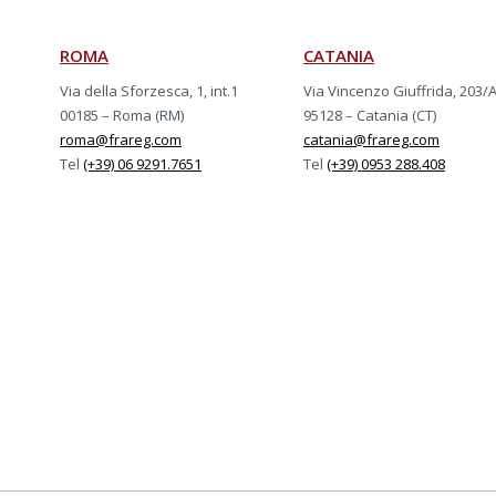
ROMA
CATANIA
Via della Sforzesca, 1, int.1
Via Vincenzo Giuffrida, 203/
00185 – Roma (RM)
95128 – Catania (CT)
roma@frareg.com
catania@frareg.com
Tel
(+39) 06 9291.7651
Tel
(+39) 0953 288.408