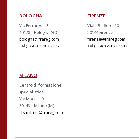
BOLOGNA
FIRENZE
Via Ferrarese, 3
Viale Belfiore, 10
40128 – Bologna (BO)
50144 Firenze
bologna@frareg.com
firenze@frareg.com
Tel
(+39) 051 082.7375
Tel
(+39) 055.0317.642
MILANO
Centro di formazione
specialistica
Via Modica, 9
20143 – Milano (MI)
cfs-milano@frareg.com