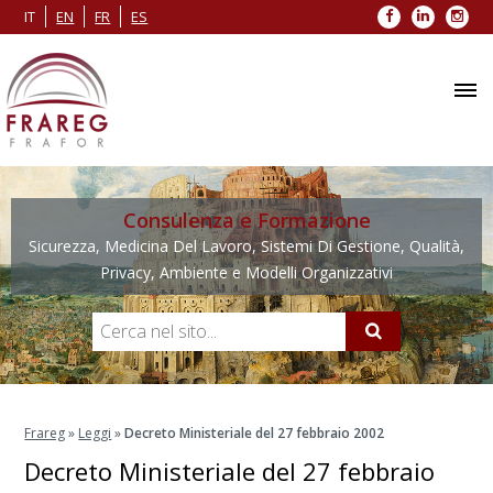
Facebook
LinkedIn
Inst
IT
EN
FR
ES
Consulenza e Formazione
Sicurezza, Medicina Del Lavoro, Sistemi Di Gestione, Qualità,
Privacy, Ambiente e Modelli Organizzativi
Frareg
»
Leggi
»
Decreto Ministeriale del 27 febbraio 2002
Decreto Ministeriale del 27 febbraio