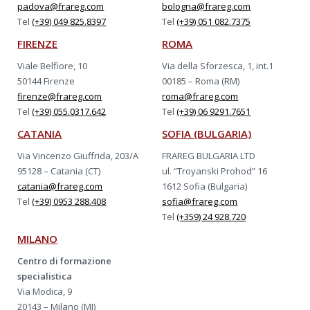
padova@frareg.com
bologna@frareg.com
Tel
(+39) 049 825.8397
Tel
(+39) 051 082.7375
FIRENZE
ROMA
Viale Belfiore, 10
Via della Sforzesca, 1, int.1
50144 Firenze
00185 – Roma (RM)
firenze@frareg.com
roma@frareg.com
Tel
(+39) 055.0317.642
Tel
(+39) 06 9291.7651
CATANIA
SOFIA (BULGARIA)
Via Vincenzo Giuffrida, 203/A
FRAREG BULGARIA LTD
95128 – Catania (CT)
ul. “Troyanski Prohod” 16
catania@frareg.com
1612 Sofia (Bulgaria)
Tel
(+39) 0953 288.408
sofia@frareg.com
Tel
(+359) 24 928.720
MILANO
Centro di formazione
specialistica
Via Modica, 9
20143 – Milano (MI)