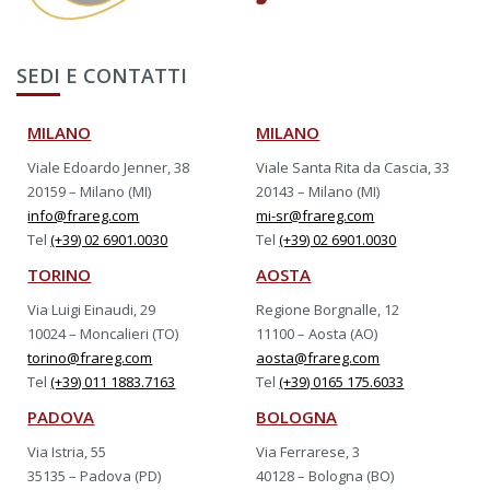
SEDI E CONTATTI
MILANO
MILANO
Viale Edoardo Jenner, 38
Viale Santa Rita da Cascia, 33
20159 – Milano (MI)
20143 – Milano (MI)
info@frareg.com
mi-sr@frareg.com
Tel
(+39) 02 6901.0030
Tel
(+39) 02 6901.0030
TORINO
AOSTA
Via Luigi Einaudi, 29
Regione Borgnalle, 12
10024 – Moncalieri (TO)
11100 – Aosta (AO)
torino@frareg.com
aosta@frareg.com
Tel
(+39) 011 1883.7163
Tel
(+39) 0165 175.6033
PADOVA
BOLOGNA
Via Istria, 55
Via Ferrarese, 3
35135 – Padova (PD)
40128 – Bologna (BO)