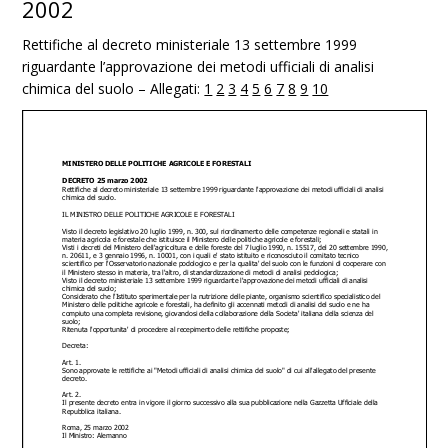
2002
Rettifiche al decreto ministeriale 13 settembre 1999
riguardante l’approvazione dei metodi ufficiali di analisi
chimica del suolo – Allegati:
1
2
3
4
5
6
7
8
9
10