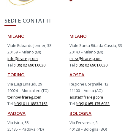
SEDI E CONTATTI
MILANO
MILANO
Viale Edoardo Jenner, 38
Viale Santa Rita da Cascia, 33
20159 – Milano (MI)
20143 – Milano (MI)
info@frareg.com
mi-sr@frareg.com
Tel
(+39) 02 6901.0030
Tel
(+39) 02 6901.0030
TORINO
AOSTA
Via Luigi Einaudi, 29
Regione Borgnalle, 12
10024 – Moncalieri (TO)
11100 – Aosta (AO)
torino@frareg.com
aosta@frareg.com
Tel
(+39) 011 1883.7163
Tel
(+39) 0165 175.6033
PADOVA
BOLOGNA
Via Istria, 55
Via Ferrarese, 3
35135 – Padova (PD)
40128 – Bologna (BO)