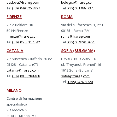
padova@frareg.com
bologna@frareg.com
Tel
(+39) 049 825.8397
Tel
(+39) 051 082.7375
FIRENZE
ROMA
Viale Belfiore, 10
Via della Sforzesca, 1, int.1
50144 Firenze
00185 – Roma (RM)
firenze@frareg.com
roma@frareg.com
Tel
(+39) 055.0317.642
Tel
(+39) 06 9291.7651
CATANIA
SOFIA (BULGARIA)
Via Vincenzo Giuffrida, 203/A
FRAREG BULGARIA LTD
95128 – Catania (CT)
ul. “Troyanski Prohod” 16
catania@frareg.com
1612 Sofia (Bulgaria)
Tel
(+39) 0953 288.408
sofia@frareg.com
Tel
(+359) 24 928.720
MILANO
Centro di formazione
specialistica
Via Modica, 9
20143 – Milano (MI)