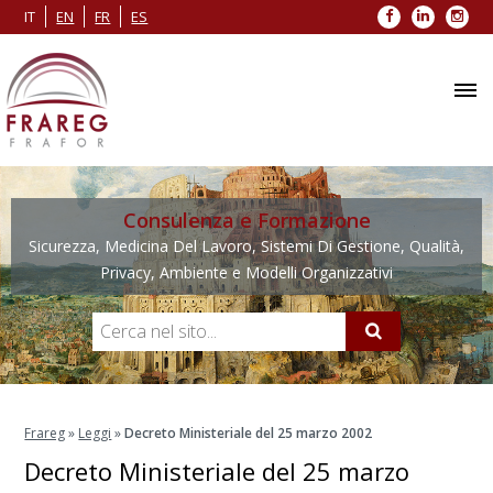
Facebook
LinkedIn
Inst
IT
EN
FR
ES
Consulenza e Formazione
Sicurezza, Medicina Del Lavoro, Sistemi Di Gestione, Qualità,
Privacy, Ambiente e Modelli Organizzativi
Frareg
»
Leggi
»
Decreto Ministeriale del 25 marzo 2002
Decreto Ministeriale del 25 marzo