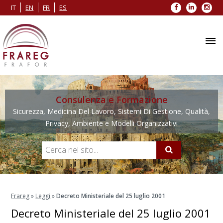
Facebook
LinkedIn
Inst
IT
EN
FR
ES
Consulenza e Formazione
Sicurezza, Medicina Del Lavoro, Sistemi Di Gestione, Qualità,
Privacy, Ambiente e Modelli Organizzativi
Frareg
»
Leggi
»
Decreto Ministeriale del 25 luglio 2001
Decreto Ministeriale del 25 luglio 2001