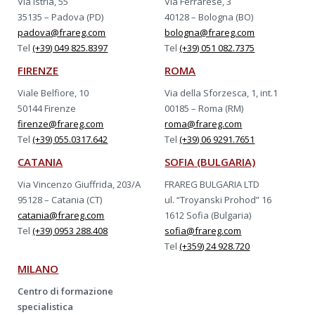
Via Istria, 55
Via Ferrarese, 3
35135 – Padova (PD)
40128 – Bologna (BO)
padova@frareg.com
bologna@frareg.com
Tel
(+39) 049 825.8397
Tel
(+39) 051 082.7375
FIRENZE
ROMA
Viale Belfiore, 10
Via della Sforzesca, 1, int.1
50144 Firenze
00185 – Roma (RM)
firenze@frareg.com
roma@frareg.com
Tel
(+39) 055.0317.642
Tel
(+39) 06 9291.7651
CATANIA
SOFIA (BULGARIA)
Via Vincenzo Giuffrida, 203/A
FRAREG BULGARIA LTD
95128 – Catania (CT)
ul. “Troyanski Prohod” 16
catania@frareg.com
1612 Sofia (Bulgaria)
Tel
(+39) 0953 288.408
sofia@frareg.com
Tel
(+359) 24 928.720
MILANO
Centro di formazione
specialistica