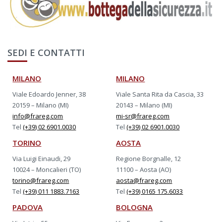
SEDI E CONTATTI
MILANO
MILANO
Viale Edoardo Jenner, 38
Viale Santa Rita da Cascia, 33
20159 – Milano (MI)
20143 – Milano (MI)
info@frareg.com
mi-sr@frareg.com
Tel
(+39) 02 6901.0030
Tel
(+39) 02 6901.0030
TORINO
AOSTA
Via Luigi Einaudi, 29
Regione Borgnalle, 12
10024 – Moncalieri (TO)
11100 – Aosta (AO)
torino@frareg.com
aosta@frareg.com
Tel
(+39) 011 1883.7163
Tel
(+39) 0165 175.6033
PADOVA
BOLOGNA