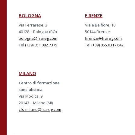
BOLOGNA
FIRENZE
Via Ferrarese, 3
Viale Belfiore, 10
40128 – Bologna (BO)
50144 Firenze
bologna@frareg.com
firenze@frareg.com
Tel
(+39) 051 082.7375
Tel
(+39) 055.0317.642
MILANO
Centro di formazione
specialistica
Via Modica, 9
20143 – Milano (MI)
cfs-milano@frareg.com