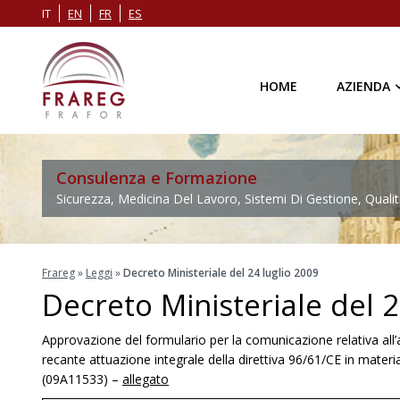
IT
EN
FR
ES
HOME
AZIENDA
Consulenza e Formazione
Sicurezza, Medicina Del Lavoro, Sistemi Di Gestione, Qualit
Frareg
»
Leggi
»
Decreto Ministeriale del 24 luglio 2009
Decreto Ministeriale del 2
Approvazione del formulario per la comunicazione relativa all’a
recante attuazione integrale della direttiva 96/61/CE in materi
(09A11533) –
allegato