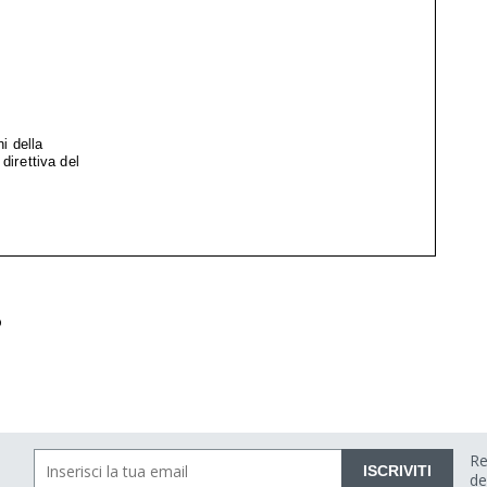
o
Re
ISCRIVITI
de