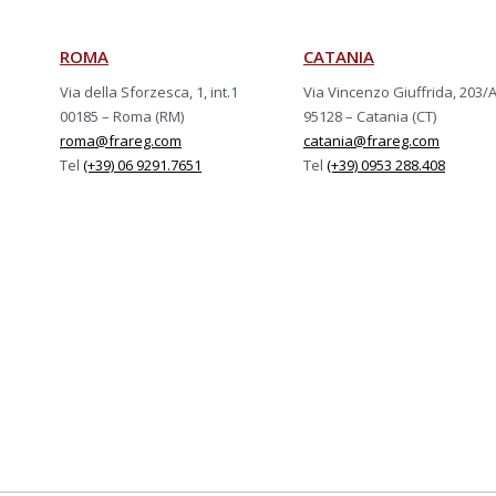
ROMA
CATANIA
Via della Sforzesca, 1, int.1
Via Vincenzo Giuffrida, 203/
00185 – Roma (RM)
95128 – Catania (CT)
roma@frareg.com
catania@frareg.com
Tel
(+39) 06 9291.7651
Tel
(+39) 0953 288.408