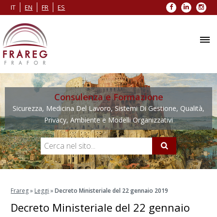
Facebook
LinkedIn
Inst
IT
EN
FR
ES
Consulenza e Formazione
Sicurezza, Medicina Del Lavoro, Sistemi Di Gestione, Qualità,
Privacy, Ambiente e Modelli Organizzativi
Frareg
»
Leggi
»
Decreto Ministeriale del 22 gennaio 2019
Decreto Ministeriale del 22 gennaio