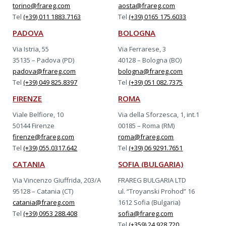
torino@frareg.com
aosta@frareg.com
Tel
(+39) 011 1883.7163
Tel
(+39) 0165 175.6033
PADOVA
BOLOGNA
Via Istria, 55
Via Ferrarese, 3
35135 – Padova (PD)
40128 – Bologna (BO)
padova@frareg.com
bologna@frareg.com
Tel
(+39) 049 825.8397
Tel
(+39) 051 082.7375
FIRENZE
ROMA
Viale Belfiore, 10
Via della Sforzesca, 1, int.1
50144 Firenze
00185 – Roma (RM)
firenze@frareg.com
roma@frareg.com
Tel
(+39) 055.0317.642
Tel
(+39) 06 9291.7651
CATANIA
SOFIA (BULGARIA)
Via Vincenzo Giuffrida, 203/A
FRAREG BULGARIA LTD
95128 – Catania (CT)
ul. “Troyanski Prohod” 16
catania@frareg.com
1612 Sofia (Bulgaria)
Tel
(+39) 0953 288.408
sofia@frareg.com
Tel
(+359) 24 928.720