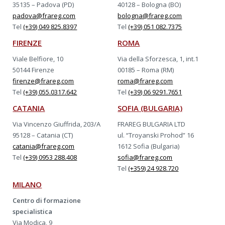
35135 – Padova (PD)
40128 – Bologna (BO)
padova@frareg.com
bologna@frareg.com
Tel
(+39) 049 825.8397
Tel
(+39) 051 082.7375
FIRENZE
ROMA
Viale Belfiore, 10
Via della Sforzesca, 1, int.1
50144 Firenze
00185 – Roma (RM)
firenze@frareg.com
roma@frareg.com
Tel
(+39) 055.0317.642
Tel
(+39) 06 9291.7651
CATANIA
SOFIA (BULGARIA)
Via Vincenzo Giuffrida, 203/A
FRAREG BULGARIA LTD
95128 – Catania (CT)
ul. “Troyanski Prohod” 16
catania@frareg.com
1612 Sofia (Bulgaria)
Tel
(+39) 0953 288.408
sofia@frareg.com
Tel
(+359) 24 928.720
MILANO
Centro di formazione
specialistica
Via Modica, 9