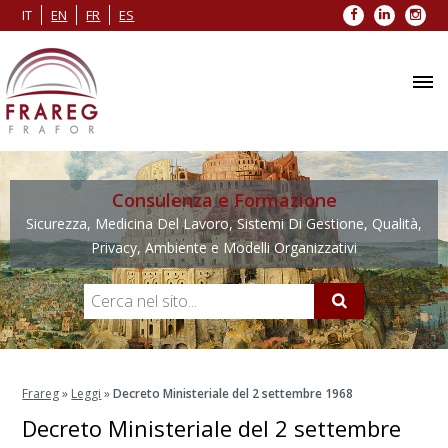
Facebook
LinkedIn
Inst
IT
EN
FR
ES
Consulenza e Formazione
Sicurezza, Medicina Del Lavoro, Sistemi Di Gestione, Qualità,
Privacy, Ambiente e Modelli Organizzativi
Frareg
»
Leggi
»
Decreto Ministeriale del 2 settembre 1968
Decreto Ministeriale del 2 settembre