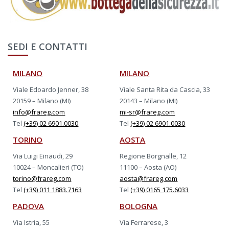
SEDI E CONTATTI
MILANO
MILANO
Viale Edoardo Jenner, 38
Viale Santa Rita da Cascia, 33
20159 – Milano (MI)
20143 – Milano (MI)
info@frareg.com
mi-sr@frareg.com
Tel
(+39) 02 6901.0030
Tel
(+39) 02 6901.0030
TORINO
AOSTA
Via Luigi Einaudi, 29
Regione Borgnalle, 12
10024 – Moncalieri (TO)
11100 – Aosta (AO)
torino@frareg.com
aosta@frareg.com
Tel
(+39) 011 1883.7163
Tel
(+39) 0165 175.6033
PADOVA
BOLOGNA
Via Istria, 55
Via Ferrarese, 3