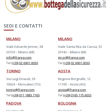
SEDI E CONTATTI
MILANO
MILANO
Viale Edoardo Jenner, 38
Viale Santa Rita da Cascia, 33
20159 – Milano (MI)
20143 – Milano (MI)
info@frareg.com
mi-sr@frareg.com
Tel
(+39) 02 6901.0030
Tel
(+39) 02 6901.0030
TORINO
AOSTA
Via Luigi Einaudi, 29
Regione Borgnalle, 12
10024 – Moncalieri (TO)
11100 – Aosta (AO)
torino@frareg.com
aosta@frareg.com
Tel
(+39) 011 1883.7163
Tel
(+39) 0165 175.6033
PADOVA
BOLOGNA
Via Istria, 55
Via Ferrarese, 3