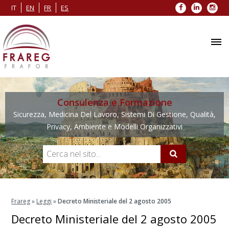
Facebook
LinkedIn
Inst
IT
EN
FR
ES
Consulenza e Formazione
Sicurezza, Medicina Del Lavoro, Sistemi Di Gestione, Qualità,
Privacy, Ambiente e Modelli Organizzativi
Frareg
»
Leggi
»
Decreto Ministeriale del 2 agosto 2005
Decreto Ministeriale del 2 agosto 2005