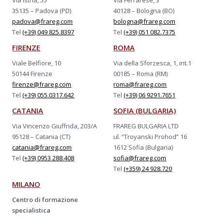
35135 – Padova (PD)
40128 – Bologna (BO)
padova@frareg.com
bologna@frareg.com
Tel
(+39) 049 825.8397
Tel
(+39) 051 082.7375
FIRENZE
ROMA
Viale Belfiore, 10
Via della Sforzesca, 1, int.1
50144 Firenze
00185 – Roma (RM)
firenze@frareg.com
roma@frareg.com
Tel
(+39) 055.0317.642
Tel
(+39) 06 9291.7651
CATANIA
SOFIA (BULGARIA)
Via Vincenzo Giuffrida, 203/A
FRAREG BULGARIA LTD
95128 – Catania (CT)
ul. “Troyanski Prohod” 16
catania@frareg.com
1612 Sofia (Bulgaria)
Tel
(+39) 0953 288.408
sofia@frareg.com
Tel
(+359) 24 928.720
MILANO
Centro di formazione
specialistica