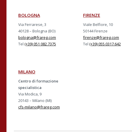
BOLOGNA
FIRENZE
Via Ferrarese, 3
Viale Belfiore, 10
40128 – Bologna (BO)
50144 Firenze
bologna@frareg.com
firenze@frareg.com
Tel
(+39) 051 082.7375
Tel
(+39) 055.0317.642
MILANO
Centro di formazione
specialistica
Via Modica, 9
20143 – Milano (MI)
cfs-milano@frareg.com