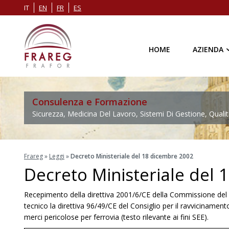
IT
EN
FR
ES
HOME
AZIENDA
Consulenza e Formazione
Sicurezza, Medicina Del Lavoro, Sistemi Di Gestione, Qualit
Frareg
»
Leggi
»
Decreto Ministeriale del 18 dicembre 2002
Decreto Ministeriale del
Recepimento della direttiva 2001/6/CE della Commissione del 
tecnico la direttiva 96/49/CE del Consiglio per il ravvicinamento
merci pericolose per ferrovia (testo rilevante ai fini SEE).