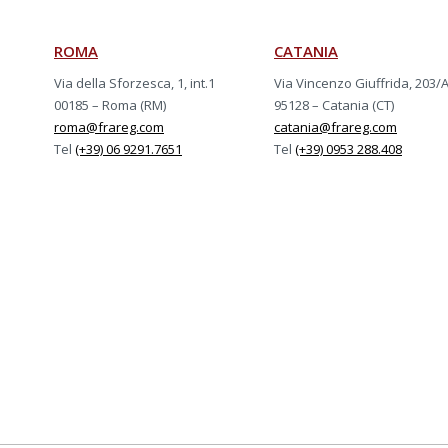
ROMA
CATANIA
Via della Sforzesca, 1, int.1
Via Vincenzo Giuffrida, 203/
00185 – Roma (RM)
95128 – Catania (CT)
roma@frareg.com
catania@frareg.com
Tel
(+39) 06 9291.7651
Tel
(+39) 0953 288.408